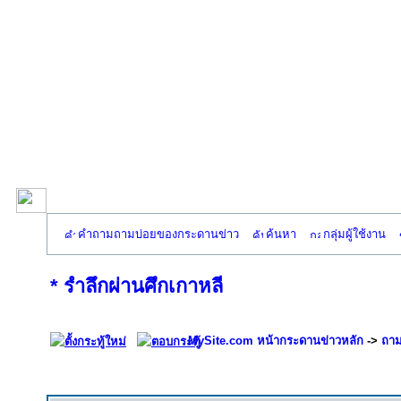
คำถามถามบ่อยของกระดานข่าว
ค้นหา
กลุ่มผู้ใช้งาน
* รำลึกผ่านศึกเกาหลี
MySite.com หน้ากระดานข่าวหลัก
->
ถาม