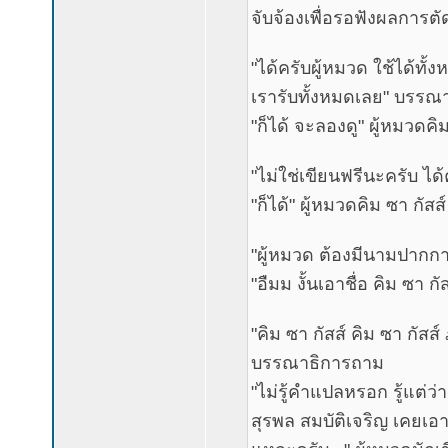
จับจ้องเพื่อรอฟังผลการ
"ได้ครับผู้หมวด ใช้ได้ทั้
เรารับทั้งหมดเลย" บรรณา
"ก็ได้ จะลองดู" ผู้หมวดคิ
"ไม่ใช่เขียนฟรีนะครับ ไ
"ก็ได้" ผู้หมวดคิม ซา กัส
"ผู้หมวด ต้องมีนามปาก
"อืมม งั้นเอาชื่อ คิม ซา 
"คิม ซา กัสส์ คิม ซา กัส
บรรณาธิการถาม
"ไม่รู้คำแปลหรอก รู้แต่ว่
สุรพล สมบัติเจริญ เคยเอา