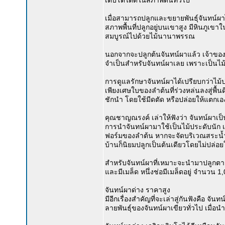
เติบโตได้ดีในสภาพดินทั่วไป
เมื่อสามารถปลูกและขยายพันธุ์จันทน์ผาได้
สภาพพื้นที่ปลูกอยู่บนเขาสูง มีหินภูเ
สมบูรณ์ไปด้วยไม้นานาพรรณ
นอกจากจะปลูกต้นจันทน์ผาแล้ว เจ้าของก็ป
จำเป็นสำหรับจันทน์ผาเลย เพราะเป็นไม้
การดูแลรักษาจันทน์ผาได้เปรียบกว่าไม้ป
เพียงเศษใบของลำต้นที่ร่วงหล่นลงสู่พื้
ชักนำ โดยใช้มีดตัด หรือปล่อยให้แตกเอ
คุณชาญณรงค์ เล่าให้ฟังว่า จันทน์ผาเ
การนำจันทน์ผามาใช้เป็นไม้ประดับนัก 
ฟอร์มของลำต้น หากจะจัดบริเวณสระน้ำ
บ้านก็นิยมปลูกเป็นต้นเดียวโดยไม่ปล่อยใ
สำหรับจันทน์ผาที่เหมาะจะนำมาปลูกตามส
และมีเมล็ด หนึ่งช่อมีเมล็ดอยู่ จำนวน 1
จันทน์ผาด่าง ราคาสูง
มีอีกเรื่องสำคัญที่จะเล่าสู่กันฟังคือ จ
ลายพันธุ์ของจันทน์ผาเขียวทั่วไป เมื่อ