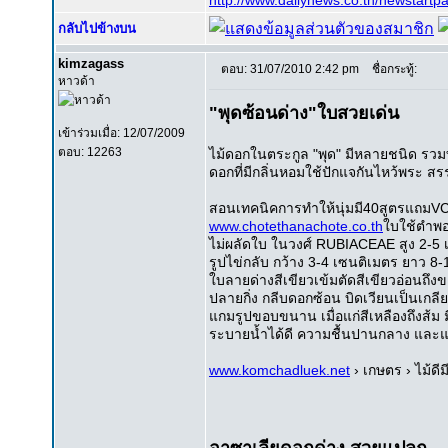
http://www.dailynews.co.th/newstar
กลับไปข้างบน
kimzagass
ตอบ: 31/07/2010 2:42 pm
ชื่อกระทู้:
หาวด้า
"พุดซ้อนด่าง"ใบสวยเด่น
เข้าร่วมเมื่อ: 12/07/2009
ตอบ: 12263
ไม้ดอกในตระกูล "พุด" มีหลายชนิด รวมทั้
ดอกที่มีกลิ่นหอมใช้ปักแจกันไหว้พระ ส
สอนเทคนิคการทำให้นุ่มมี40สูตรแถมVC
www.chotethanachote.co.th
ใบใช้ตำพอ
ไม่ผลัดใบ ในวงศ์ RUBIACEAE สูง 2-5 เ
รูปไข่กลับ กว้าง 3-4 เซนติเมตร ยาว 
ใบลายด่างสีเขียวเข้มตัดสีเขียวอ่อนถึ
ปลายกิ่ง กลีบดอกซ้อน บิดเวียนเป็นเกลียว
แกมรูปขอบขนาน เมื่อแก่สีเหลืองถึงส้ม 
ระบายน้ำได้ดี ความชื้นปานกลาง และ
www.komchadluek.net
› เกษตร › ไม้ดี