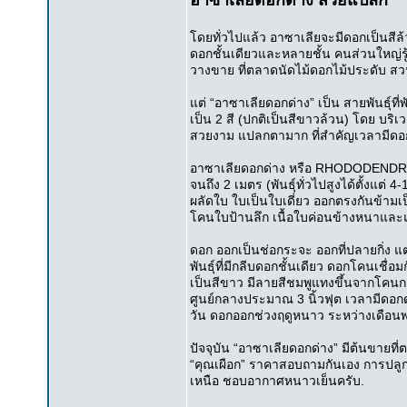
อาซาเลียดอกด่าง สวยแปลก
โดยทั่วไปแล้ว อาซาเลียจะมีดอกเป็นสีล้ว
ดอกชั้นเดียวและหลายชั้น คนส่วนใหญ่รู
วางขาย ที่ตลาดนัดไม้ดอกไม้ประดับ สวนจต
แต่ “อาซาเลียดอกด่าง” เป็น สายพันธุ์ท
เป็น 2 สี (ปกติเป็นสีขาวล้วน) โดย 
สวยงาม แปลกตามาก ที่สำคัญเวลามีดอกจะ
อาซาเลียดอกด่าง หรือ RHODODENDRON 
จนถึง 2 เมตร (พันธุ์ทั่วไปสูงได้ตั้งแต่ 
ผลัดใบ ใบเป็นใบเดี่ยว ออกตรงกันข้าม
โคนใบป้านลึก เนื้อใบค่อนข้างหนาและแ
ดอก ออกเป็นช่อกระจะ ออกที่ปลายกิ่ง แ
พันธุ์ที่มีกลีบดอกชั้นเดียว ดอกโคนเ
เป็นสีขาว มีลายสีชมพูแทงขึ้นจากโคนกล
ศูนย์กลางประมาณ 3 นิ้วฟุต เวลามีด
วัน ดอกออกช่วงฤดูหนาว ระหว่างเดือนพฤ
ปัจจุบัน “อาซาเลียดอกด่าง” มีต้นขายท
“คุณเผือก” ราคาสอบถามกันเอง การปล
เหนือ ชอบอากาศหนาวเย็นครับ.