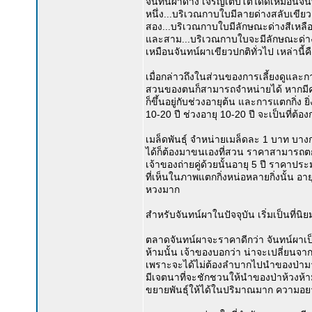
จันทน์ผาด่าง เจริญเติบโตได้ดีเหมือนจัน
หนึ่ง...บริเวณกาบใบมีลายด่างสลับเขี
สอง...บริเวณกาบใบมีลักษณะด่างสีเหลื
และสาม...บริเวณกาบใบจะมีลักษณะด่างเป
เหมือนจันทน์ผาเขียวปกติทั่วไป เหล่านี
เมื่อกล่าวถึงในส่วนของการเลี้ยงดูและก
สวนของตนก็สามารถจำหน่ายได้ หากมีค
ก็ขึ้นอยู่กับช่วงอายุต้น และการแตกกิ่ง ยิ
10-20 ปี ช่วงอายุ 10-20 ปี จะเป็นที่ต้
เมล็ดพันธุ์ จำหน่ายเมล็ดละ 1 บาท บ
ได้ก็ต้องมาขนเองที่สวน ราคาสามารถตกล
เจ้าของถ่ายคู่ด้วยนั้นอายุ 5 ปี ราค
ที่เห็นในภาพแตกกิ่งหน่อหลายกิ่งนั้น อ
หวงมาก
สำหรับจันทน์ผาในปัจจุบัน เริ่มเป็นที่น
ตลาดจันทน์ผาจะราคาดีกว่า จันทน์ผาเป็น
ห้ามนั้น เจ้าของบอกว่า น่าจะเปลี่ยนจา
เพราะจะได้ไม่ต้องลำบากไปนำของป่ามาปล
มีเจตนาที่จะชักชวนให้นำของป่าห้วงห
ขยายพันธุ์ให้ได้ในปริมาณมาก ความอยาก