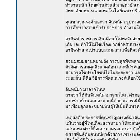
ทำงานหนัก โดยส่วนตัวแล้วเกษตรอำเภอท่าน
วิทยาลัยเกษตรและเทคโนโลยีเพชรบุรี เห
คุณชาญณรงค์ บอกว่า จันทน์ผา รูปทรงส
การศึกษาก็สอบเข้ารับราชการ ทำงานใ
อาชีพข้าราชการเงินเดือนก็ไม่พอจับจ่
เดิม เลยทำให้ไม่ใช่เรื่องยากสำหรับป
อาชีพทำสวนป่าแบบผสมผสานเพื่อที่จะนำ
สวนผสมผสานหมายถึง การปลูกพืชหลายชนิด
ตัวจัดการสมดุลสิ่งแวดล้อม และที่สำคัญ
สามารถใช้ประโยชน์ได้ในระยะยาว และปล
ระยะสั้น นี่คือ วิธีการที่คุณณรงค์เลือกใช
จันทน์ผา มาจากไหน!
ถามว่า ได้ต้นจันทน์ผามาจากไหน คำตอบท
จากชาวบ้านแถบละแวกนี้ด้วย แต่กรณีน
มาเพื่อปลูกและขยายพันธุ์ให้เป็นที่แพร่
เหตุผลอีกประการที่คุณชาญณรงค์นำจันทน
แม้นว่าอยู่ที่ไหนก็จะสรรหามา ให้สมก
แสนแพง ต่างก็ยื้อแย่งมาครอบครอง ดังนั้
ขยายพันธุ์ต้นจันทน์ผาด้วยการเพาะเมล