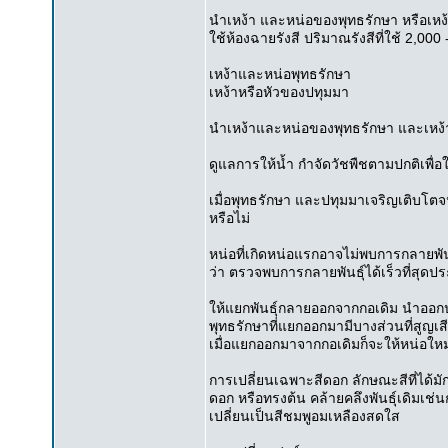
นำเหง้า และหน่อของพุทธรักษา หรือเหง้
ใช้ห้องฉายรังสี ปริมาณรังสีที่ใช้ 2,000
เหง้าและหน่อพุทธรักษา
เหง้าหรือหัวของปทุมมา
นำเหง้าและหน่อของพุทธรักษา และเหง้า
ดูแลการให้น้ำ กำจัดวัชพืชตามปกติเพื่
เมื่อพุทธรักษา และปทุมมาเจริญเติบโต
หรือไม่
หน่อที่เกิดหน่อแรกอาจไม่พบการกลายพันธุ
ว่า ตรวจพบการกลายพันธุ์ได้เร็วที่สุดป
ให้แยกพันธุ์กลายออกจากกอเดิม นำออกปล
พุทธรักษาที่แยกออกมามีบางส่วนที่สูญเส
เมื่อแยกออกมาจากกอเดิมก็จะให้หน่อใหม่
การเปลี่ยนเฉพาะสีดอก ลักษณะสีที่ได้มั
ดอก หรือทรงต้น คล้ายคลึงพันธุ์เดิมเช่
เปลี่ยนเป็นสีชมพูอมเหลืองสดใส