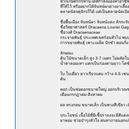
หากเกษตรกรท่านใดที่กำลังมองหาอาชีพเส
ที่ให้ไว้ หรืออยากได้จันทน์ผาด่างมาเลี้
ตลาดนัดจตุจักรก็ได้ แต่เป็นตลาดนัดเปิด
ชื่อพื้นเมือง จันทน์ผา จันทน์แดง ลักกะจ
ชื่อวิทยาศาสตร์ Dracaena Louriei Ga
ชื่อวงศ์ Dracaenaceae
กระจายพันธุ์ ประเทศเขตร้อนทั่วไป พบบ
การขยายพันธุ์ เพาะเมล็ด ปักชำ ตอนกิ่ง
ลักษณะ
ต้น ไม้ขนาดเล็ก สูง 3-7 เมตร ไม่ผลัดใ
น้ำตาลอมเทา แตกเป็นร่องตามยาว โตช
ใบ ใบเดี่ยว ยาวเรียวแคบ กว้าง 4-5 เ
ต้น
ดอก เป็นช่อดอกขนาดใหญ่ ออกบริเวณซอ
เดือนกรกฎาคม-สิงหาคม
ผล ทรงกลม ขนาดเล็ก เป็นพวงสีเขียว เมื
ประโยชน์ เนื้อไม้ที่มีเชื้อราลงจะมีสีแด
ยาหอม ช่วยบำรุงหัวใจ ฝนทาภายนอกแก้