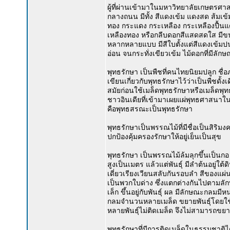
ผู้ที่ผ่านเข้ามาในมหาวิทยาลัยเกษตรศา
กลางถนน มีทั้ง สีแดงเข้ม แดงสด ส้มเข้ม
ทอง กระแดง กระเหลือง กระเหลืองปื้นแด
เหลืองทอง หรือกลีบดอกสีแสดสดใส มีข
หลากหลายแบบ มีสีใบตั้งแต่สีแดงเข้มป
อ่อน จนกระทั่งเขียวเข้ม ไม้ดอกที่มีลัก
พุทธรักษา เป็นพืชที่คนไทยนิยมปลูก ชื่อ
เขียนเกี่ยวกับพุทธรักษาไว้ว่าเป็นพืชดั้
สมัยก่อนใช้เมล็ดพุทธรักษาหรือเมล็ด
ชาวอินเดียที่เข้ามาเผยแผ่พุทธศาสนาใ
คือพุทธสรณะเป็นพุทธรักษา
พุทธรักษาเป็นพรรณไม้ที่มีชื่อเป็นสิร
ปกป้องคุ้มครองรักษาให้อยู่เย็นเป็นสุข
พุทธรักษา เป็นพรรณไม้ล้มลุกขึ้นเป็นกอ 
สูงเป็นเมตร แล้วแต่พันธุ์ มีลำต้นอยู่ใ
เดี่ยวเรียงเวียนสลับกันรอบลำ สีของแผ่น
เป็นพวกใบด่าง ซึ่งแตกต่างกันไปตามล
เล็ก ขึ้นอยู่กับพันธุ์ ผล มีลักษณะกลมม
กลมจำนวนหลายเมล็ด ขยายพันธุ์โดยใช้
หลายพันธุ์ไม่ติดเมล็ด จึงไม่สามารถขยาย
พุทธรักษาที่มีการติดเมล็ดในธรรมชาติได้