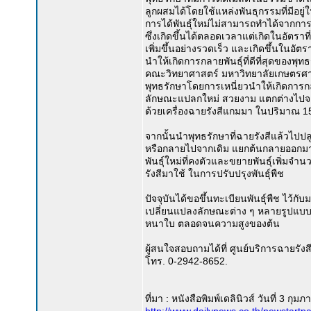
ลูกผสมได้โดยใช้แหล่งพันธุกรรมที่มีอยู
การได้พันธุ์ใหม่ไม่สามารถทำได้จากการผ
ซึ่งเกิดขึ้นได้ตลอดเวลาแต่เกิดในอัตรา
เพิ่มขึ้นอย่างรวดเร็ว และเกิดขึ้นในอัตร
นำให้เกิดการกลายพันธุ์ที่ดีที่สุดของพุ
คณะวิทยาศาสตร์ มหาวิทยาลัยเกษตรศาสต
พุทธรักษาโดยการเหนี่ยวนำให้เกิดการกลาย
ลักษณะแปลกใหม่ สวยงาม แตกต่างไปจาก
ด้วยเครื่องฉายรังสีแกมมา ในปริมาณ 15
จากนั้นนำพุทธรักษาที่ฉายรังสีแล้วไปป
หรือกลายไปจากเดิม แยกต้นกลายออกมาปล
พันธุ์ใหม่ที่คงตัวและขยายพันธุ์เพิ่มจ
รังสีมาใช้ ในการปรับปรุงพันธุ์พืช
ปัจจุบันได้ขอขึ้นทะเบียนพันธุ์พืช ไว้ก
เปลี่ยนแปลงลักษณะต่าง ๆ หลายรูปแบบ
หนาใบ ตลอดจนความสูงของต้น
ผู้สนใจสอบถามได้ที่ ศูนย์บริการฉายร
โทร. 0-2942-8652.
ที่มา : หนังสือพิมพ์เดลินิวส์ วันที่ 3 กุม