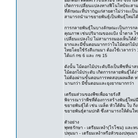
ออกดอก ติดผลเร็วขึ้นหรือช้าลง ซึ่งง่าย
เกิดการเปลี่ยนแปลงทางฟีโนไทป์จะสามา
ที่ลักษณะที่ปรากฏแก่สายตาไม่ว่าจะเป
สามารถนำมาขยายพันธุ์เป็นพันธุ์ใหม่ได้
การกลายพันธุ์ในบางลักษณะเป็นการกลาย
คุณภาพ เช่นปริมาณของแป้ง น้ำตาล ไข
เปลี่ยนแปลงไป ไม่สามารถมองเห็นได้ด้วยต
ยากและมีขั้นตอนมากกว่าในไม้ดอกไม้ปร
ไทยโดยใช้รังสีแกมมา ต้องใช้เวลากว่า 10 
ได้แก่ กข 6 และ กข 15
ดังนั้น ไม้ดอกไม้ประดับจึงเป็นพืชที่น
ไม้ดอกไม้ประดับ เกิดการกลายพันธุ์ได้ง
ไม่ต้องผ่านขั้นตอนการทดสอบผลผลิต หรือ
นานกว่า มีขั้นตอนและยุงยากมากกว่า
เตรียมส่วนของพืชเพื่อฉายรังสี
พิจารณาว่าพืชที่ต้องการสร้างพันธุ์ใหม่มี
ขยายพันธุ์ได้ เช่น เมล็ด หัวใต้ดิน ใบ กิ
ขยายพันธุ์ตามปกติ ซึ่งสามารถให้ต้นใหม่
ตัวอย่าง
พุทธรักษา - เตรียมเหง้า(ไรโซม) และห
ปทุมมา - เตรียมเหง้าหรือหัวของปทุมมา