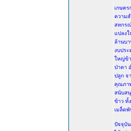
เกษตรก
ความสำ
สหกรณ์
แปลงให
ล้านบาท
งบประม
ใหญ่ข้
ป่าคา 
ปลูก จา
คุณภาพ
สนับสน
ข้าว ทั
เมล็ดพั
ปัจจุบ