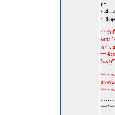
ตก
* เดือน
** ถึง
*** วัน
8494 ไป
เรก้า. 
*** ด้
ใคร่รู้ก
*** งาน
สำหรับค
*** งาน
********
********