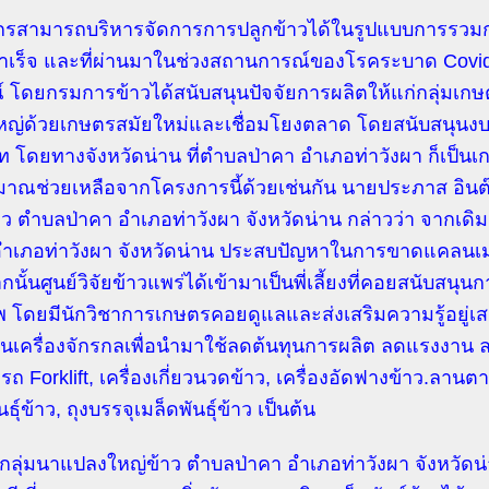
รสามารถบริหารจัดการการปลูกข้าวได้ในรูปแบบการรวมกล
เร็จ และที่ผ่านมาในช่วงสถานการณ์ของโรคระบาด Cov
 โดยกรมการข้าวได้สนับสนุนปัจจัยการผลิตให้แก่กลุ่ม
ญ่ด้วยเกษตรสมัยใหม่และเชื่อมโยงตลาด โดยสนับสนุนงบ
 โดยทางจังหวัดน่าน ที่ตำบลป่าคา อำเภอท่าวังผา ก็เป็นเกษต
าณช่วยเหลือจากโครงการนี้ด้วยเช่นกัน นายประภาส อิน
าว ตำบลป่าคา อำเภอท่าวังผา จังหวัดน่าน กล่าวว่า จากเด
อำเภอท่าวังผา จังหวัดน่าน ประสบปัญหาในการขาดแคลนเมล็
กนั้นศูนย์วิจัยข้าวแพร่ได้เข้ามาเป็นพี่เลี้ยงที่คอยสนับสนุนก
 โดยมีนักวิชาการเกษตรคอยดูแลและส่งเสริมความรู้อยู่เสม
ุนเครื่องจักรกลเพื่อนำมาใช้ลดต้นทุนการผลิต ลดแรงงาน ล
้งรถ Forklift, เครื่องเกี่ยวนวดข้าว, เครื่องอัดฟางข้าว.ลานตา
นธุ์ข้าว, ถุงบรรจุเมล็ดพันธุ์ข้าว เป็นต้น
ันกลุ่มนาแปลงใหญ่ข้าว ตำบลป่าคา อำเภอท่าวังผา จังหวัดน