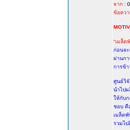
จาก :
0
ข้อควา
MOTIV
“เมล็ด
ก่อนจะเ
ผ่านกา
การข้าว
ศูนย์วิ
นำไปผลิ
ให้กับ
ชอบ คื
เมล็ดพั
รวมไปถ