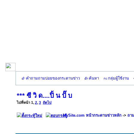
คำถามถามบ่อยของกระดานข่าว
ค้นหา
กลุ่มผู้ใช้งาน
*** ซี วิ ด....ปิ้ น ปั๊ บ
ไปที่หน้า
1
,
2
,
3
ถัดไป
MySite.com หน้ากระดานข่าวหลัก
->
ถาม