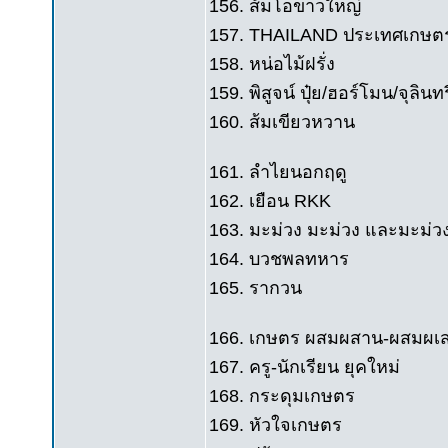
156. ส้มโอขาวใหญ่
157. THAILAND ประเทศเกษตร
158. หน่อไม้ฝรั่ง
159. พิสูจน์ ปุ๋ย/ฮอร์โมน/จุลินท
160. ส้มเขียวหวาน
161. ลำไยนอกฤดู
162. เยือน RKK
163. มะม่วง มะม่วง และมะม่ว
164. บวชพลทหาร
165. รากวน
166. เกษตร ผสมผสาน-ผสมผเ
167. ครู-นักเรียน ยุคใหม่
168. กระดุมเกษตร
169. หัวใจเกษตร