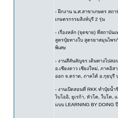
- ฝึกงาน น.ศ.สาขาเกษตร สถาบั
เกษตรกรรมสิงห์บุรี 2 รุ่น
- เรื่องหลัก (จุดขาย) ที่สถาบ
สูตรปุ๋ยทางใบ สูตรยาสมุนไพรก
พิเศษ
- งานสีสันสัญจร เดินทางไปสอ
อ.เชียงดาว เชียงใหม่, ภาคอิส
ออก จ.ตราด, ภาคไต้ อ.กุยบุรี ป
- งานเปิดสอนที่ RKK ทำปุ๋ยน้ำ
ไบโออิ, ยูเรก้า, หัวโต, ใบโต, 
แบบ LEARNING BY DOING ปี 2