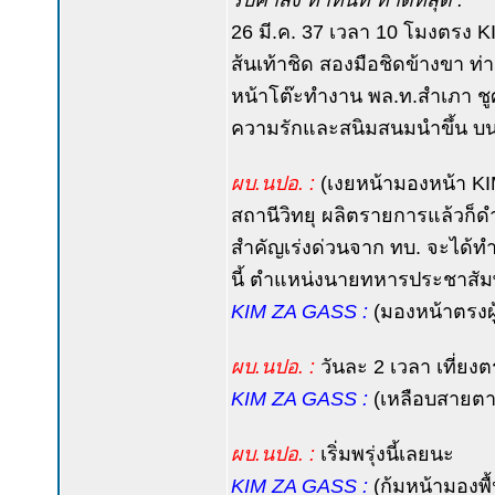
รับคำสั่ง ทำทันที ทำดีที่สุด :
26 มี.ค. 37 เวลา 10 โมงตรง 
ส้นเท้าชิด สองมือชิดข้างขา 
หน้าโต๊ะทำงาน พล.ท.สำเภา ชูศ
ความรักและสนิมสนมนำขึ้น บนแว
ผบ.นปอ. :
(เงยหน้ามองหน้า KIM 
สถานีวิทยุ ผลิตรายการแล้วก็
สำคัญเร่งด่วนจาก ทบ. จะได้ทำ
นี้ ตำแหน่งนายทหารประชาสัมพัน
KIM ZA GASS :
(มองหน้าตรงผู้
ผบ.นปอ. :
วันละ 2 เวลา เที่ยงตร
KIM ZA GASS :
(เหลือบสายตาม
ผบ.นปอ. :
เริ่มพรุ่งนี้เลยนะ
KIM ZA GASS :
(ก้มหน้ามองพื้น