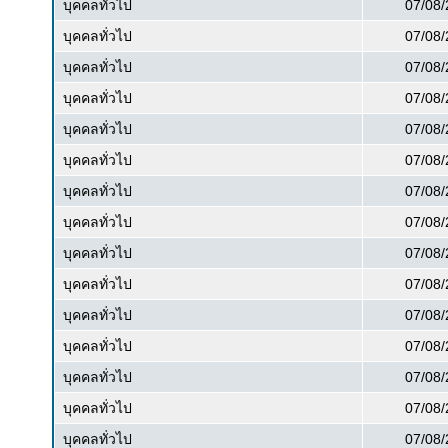
บุคคลทั่วไป
07/08/
บุคคลทั่วไป
07/08/
บุคคลทั่วไป
07/08/
บุคคลทั่วไป
07/08/
บุคคลทั่วไป
07/08/
บุคคลทั่วไป
07/08/
บุคคลทั่วไป
07/08/
บุคคลทั่วไป
07/08/
บุคคลทั่วไป
07/08/
บุคคลทั่วไป
07/08/
บุคคลทั่วไป
07/08/
บุคคลทั่วไป
07/08/
บุคคลทั่วไป
07/08/
บุคคลทั่วไป
07/08/
บุคคลทั่วไป
07/08/