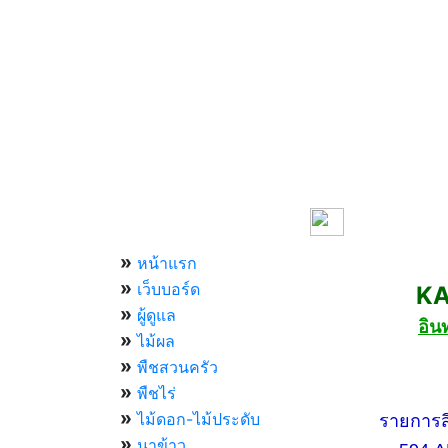
เมนูหลัก
»
หน้าแรก
»
เว็บบอร์ด
KASET
»
ผู้ดูแล
อิน
»
ไม้ผล
»
พืชสวนครัว
»
กองทัพ
พืชไร่
»
ไม้ดอก-ไม้ประดับ
รายการสีสัน
»
นาข้าว