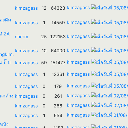
kimzagass
kimzagass
12
64323
 ลุงคิม
kimzagass
kimzagass
1
14559
IM ZA
kimzagass
cherm
25
122153
kimzagass
kimzagass
10
64000
ngkim.
kimzagass
น ปั๊ บ
kimzagass
59
151477
kimzagass
kimzagass
1
12361
kimzagass
kimzagass
0
179
kimzagass
รตกค้าง
kimzagass
0
261
kimzagass
kimzagass
0
266
kimzagass
kimzagass
1
654
ดเทิง
kimzagass