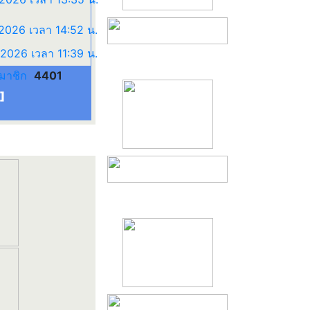
มาชิก
4401
]