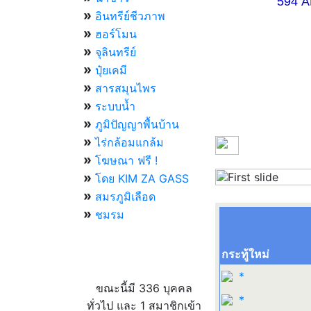
594 AM 07.
»
อินทรีย์ชีวภาพ
»
ฮอร์โมน
»
จุลินทรีย์
»
ปุ๋ยเคมี
»
สารสมุนไพร
»
ระบบน้ำ
»
ภูมิปัญญาพื้นบ้าน
»
ไร่กล้อมแกล้ม
»
โฆษณา ฟรี !
»
โดย KIM ZA GASS
Previous
»
สมรภูมิเลือด
»
ชมรม
กระทู้ใหม่
ผู้ที่กำลังใช้งานอยู่
*
ขณะนี้มี 336 บุคคล
*
ทั่วไป และ 1 สมาชิกเข้า