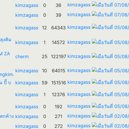
kimzagass
kimzagass
0
36
kimzagass
kimzagass
0
39
kimzagass
kimzagass
12
64343
 ลุงคิม
kimzagass
kimzagass
1
14572
IM ZA
kimzagass
cherm
25
122197
kimzagass
kimzagass
10
64015
ngkim.
kimzagass
น ปั๊ บ
kimzagass
59
151516
kimzagass
kimzagass
1
12376
kimzagass
kimzagass
0
192
kimzagass
รตกค้าง
kimzagass
0
271
kimzagass
kimzagass
0
272