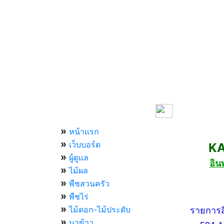
เมนูหลัก
»
หน้าแรก
»
เว็บบอร์ด
KASE
»
ผู้ดูแล
อิน
»
ไม้ผล
»
พืชสวนครัว
»
กองทัพ
พืชไร่
»
ไม้ดอก-ไม้ประดับ
รายการสีสัน
»
นาข้าว