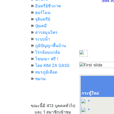
594 AM 07.
»
อินทรีย์ชีวภาพ
»
ฮอร์โมน
»
จุลินทรีย์
»
ปุ๋ยเคมี
»
สารสมุนไพร
»
ระบบน้ำ
»
ภูมิปัญญาพื้นบ้าน
»
ไร่กล้อมแกล้ม
»
โฆษณา ฟรี !
»
โดย KIM ZA GASS
Previous
»
สมรภูมิเลือด
»
ชมรม
กระทู้ใหม่
ผู้ที่กำลังใช้งานอยู่
*
ขณะนี้มี 413 บุคคลทั่วไป
*
และ 1 สมาชิกเข้าชม