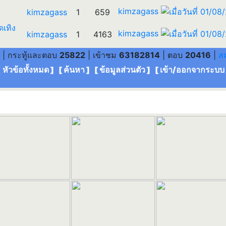
kimzagass
kimzagass
1
659
ดเทิง
kimzagass
kimzagass
1
4163
| กระทู้และตอบ
25822
| เข้าชม
63182814
| ตอบ
20416
|
ส
[ หัวข้อทั้งหมด
] [
ค้นหา
] [
ข้อมูลส่วนตัว
] [
เข้า/ออกจากระบบ