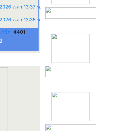
มาชิก
4401
]