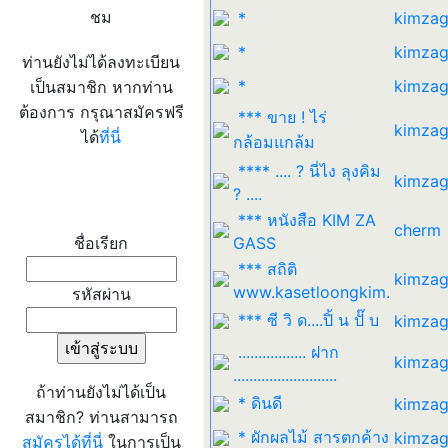
ชม
*
kimzag
*
kimzag
ท่านยังไม่ได้ลงทะเบียน
*
kimzag
เป็นสมาชิก หากท่าน
ต้องการ กรุณาสมัครฟรี
*** ขาย ! ไร่
kimzag
ได้
ที่นี่
กล้อมแกล้ม
**** .... ? นี่ไง ลุงคิม
kimzag
? ....
เข้าระบบ
*** หนังสือ KIM ZA
cherm
ชื่อเรียก
GASS
*** สถิติ
kimzag
www.kasetloongkim.
รหัสผ่าน
*** ซี วิ ด....ปิ้ น ปั๊ บ
kimzag
................. ฝาก
kimzag
..........................
ถ้าท่านยังไม่ได้เป็น
* ดินดี
kimzag
สมาชิก? ท่านสามารถ
* ผักผลไม้ สารตกค้าง
kimzag
สมัครได้ที่นี่
ในการเป็น