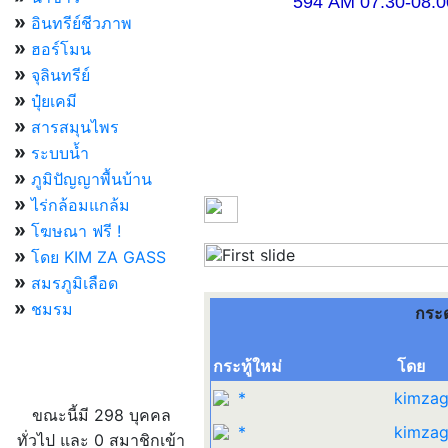
594 AM 07.30-08.00 แ
»
อินทรีย์ชีวภาพ
»
ฮอร์โมน
»
จุลินทรีย์
»
ปุ๋ยเคมี
»
สารสมุนไพร
»
ระบบน้ำ
»
ภูมิปัญญาพื้นบ้าน
»
ไร่กล้อมแกล้ม
»
โฆษณา ฟรี !
»
โดย KIM ZA GASS
Previous
»
สมรภูมิเลือด
»
ชมรม
กระ
กระทู้ใหม่
โดย
ผู้ที่กำลังใช้งานอยู่
*
kimzag
ขณะนี้มี 298 บุคคล
*
kimzag
ทั่วไป และ 0 สมาชิกเข้า