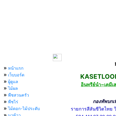
เมนูหลัก
»
หน้าแรก
»
เว็บบอร์ด
KASETLOONG
»
ผู้ดูแล
อินทรีย์นำ~เคม
»
ไม้ผล
»
พืชสวนครัว
»
กองทัพบกเพื่อ
พืชไร่
»
ไม้ดอก-ไม้ประดับ
รายการสีสันชีวิตไทย วิท
»
นาข้าว