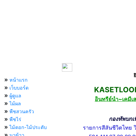
เมนูหลัก
ย
»
หน้าแรก
»
เว็บบอร์ด
KASETLOONG
»
ผู้ดูแล
อินทรีย์นำ~เคม
»
ไม้ผล
»
พืชสวนครัว
»
กองทัพบกเพื่อ
พืชไร่
»
ไม้ดอก-ไม้ประดับ
รายการสีสันชีวิตไทย วิท
»
นาข้าว