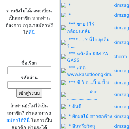
*
kimzag
ท่านยังไม่ได้ลงทะเบียน
*
kimzag
เป็นสมาชิก หากท่าน
*** ขาย ! ไร่
ต้องการ กรุณาสมัครฟรี
kimzag
กล้อมแกล้ม
ได้
ที่นี่
**** .... ? นี่ไง ลุงคิม
kimzag
? ....
เข้าระบบ
*** หนังสือ KIM ZA
cherm
GASS
ชื่อเรียก
*** สถิติ
kimzag
www.kasetloongkim.
รหัสผ่าน
*** ซี วิ ด....ปิ้ น ปั๊ บ
kimzag
................. ฝาก
kimzag
..........................
ถ้าท่านยังไม่ได้เป็น
* ดินดี
kimzag
สมาชิก? ท่านสามารถ
* ผักผลไม้ สารตกค้าง
kimzag
สมัครได้ที่นี่
ในการเป็น
* อินทรียวัตถุ
kimzag
สมาชิก ท่านจะได้