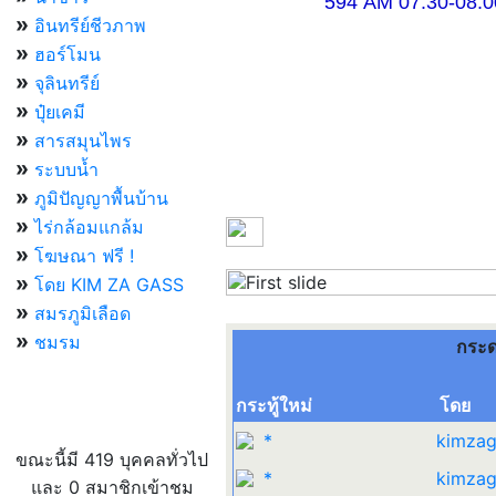
594 AM 07.30-08.00 แ
»
อินทรีย์ชีวภาพ
»
ฮอร์โมน
»
จุลินทรีย์
»
ปุ๋ยเคมี
»
สารสมุนไพร
»
ระบบน้ำ
»
ภูมิปัญญาพื้นบ้าน
»
ไร่กล้อมแกล้ม
»
โฆษณา ฟรี !
»
โดย KIM ZA GASS
Previous
»
สมรภูมิเลือด
»
ชมรม
กระด
กระทู้ใหม่
โดย
ผู้ที่กำลังใช้งานอยู่
*
kimzag
ขณะนี้มี 419 บุคคลทั่วไป
*
kimzag
และ 0 สมาชิกเข้าชม