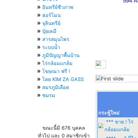
594 AM 07.
»
อินทรีย์ชีวภาพ
»
ฮอร์โมน
»
จุลินทรีย์
»
ปุ๋ยเคมี
»
สารสมุนไพร
»
ระบบน้ำ
»
ภูมิปัญญาพื้นบ้าน
»
ไร่กล้อมแกล้ม
»
โฆษณา ฟรี !
»
โดย KIM ZA GASS
Previous
»
สมรภูมิเลือด
»
ชมรม
กระทู้ใหม่
ผู้ที่กำลังใช้งานอยู่
*** ขาย ! ไร่
ขณะนี้มี 676 บุคคล
กล้อมแกล้ม
ทั่วไป และ 0 สมาชิกเข้า