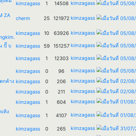
 ลุงคิม
kimzagass
kimzagass
1
14508
IM ZA
kimzagass
cherm
25
121972
kimzagass
kimzagass
10
63926
ngkim.
kimzagass
น ปั๊ บ
kimzagass
59
151257
kimzagass
kimzagass
1
12303
kimzagass
kimzagass
0
96
kimzagass
รตกค้าง
kimzagass
0
206
kimzagass
kimzagass
0
211
kimzagass
kimzagass
1
604
ดเทิง
kimzagass
kimzagass
1
4107
kimzagass
kimzagass
0
265