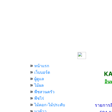
เมนูหลัก
»
หน้าแรก
»
เว็บบอร์ด
KASET
»
ผู้ดูแล
อิน
»
ไม้ผล
»
พืชสวนครัว
»
กองทัพ
พืชไร่
»
ไม้ดอก-ไม้ประดับ
รายการสีสัน
»
นาข้าว