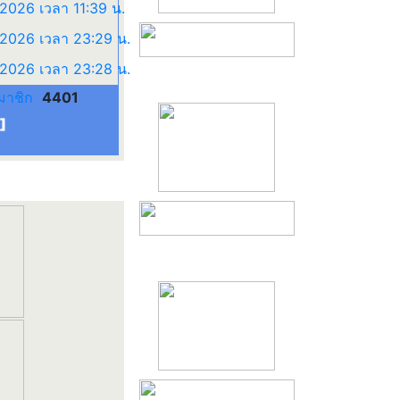
มาชิก
4401
]