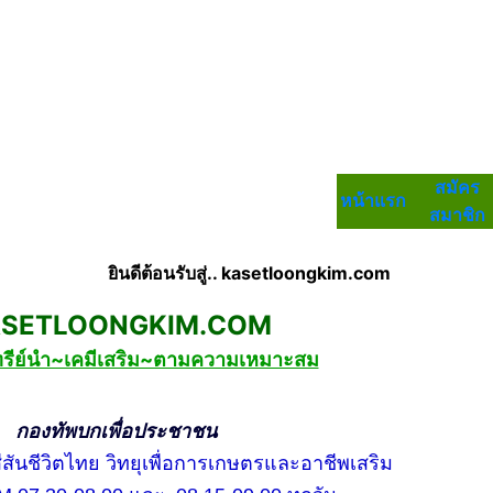
สมัคร
หน้าแรก
สมาชิก
ยินดีต้อนรับสู่.. kasetloongkim.com
LOONGKIM.COM
ทรีย์นำ~เคมีเสริม~ตามความเหมาะสม
กเพื่อประชาชน
ชีวิตไทย วิทยุเพื่อการเกษตรและอาชีพเสริม