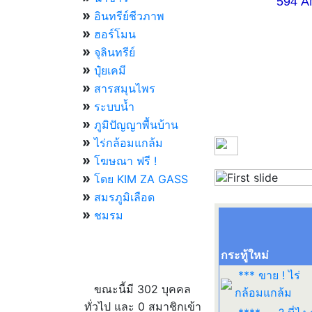
594 AM 07.
»
อินทรีย์ชีวภาพ
»
ฮอร์โมน
»
จุลินทรีย์
»
ปุ๋ยเคมี
»
สารสมุนไพร
»
ระบบน้ำ
»
ภูมิปัญญาพื้นบ้าน
»
ไร่กล้อมแกล้ม
»
โฆษณา ฟรี !
»
โดย KIM ZA GASS
Previous
»
สมรภูมิเลือด
»
ชมรม
กระทู้ใหม่
ผู้ที่กำลังใช้งานอยู่
*** ขาย ! ไร่
ขณะนี้มี 302 บุคคล
กล้อมแกล้ม
ทั่วไป และ 0 สมาชิกเข้า