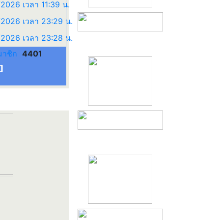
มาชิก
4401
]