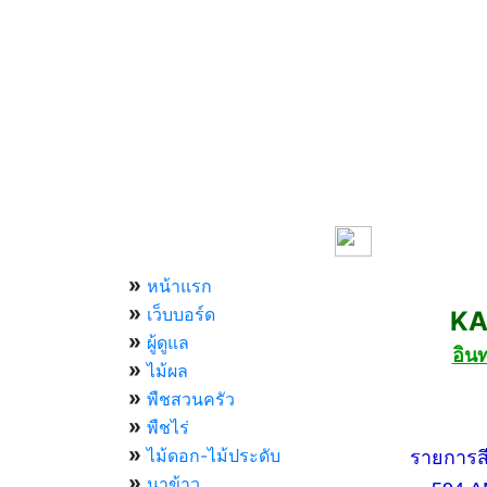
เมนูหลัก
»
หน้าแรก
»
เว็บบอร์ด
KASET
»
ผู้ดูแล
อิน
»
ไม้ผล
»
พืชสวนครัว
»
กองทัพบ
พืชไร่
»
ไม้ดอก-ไม้ประดับ
รายการสีสัน
»
นาข้าว