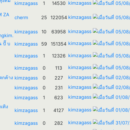
 ลุงคิม
kimzagass
kimzagass
1
14530
IM ZA
kimzagass
cherm
25
122054
kimzagass
kimzagass
10
63958
ngkim.
kimzagass
น ปั๊ บ
kimzagass
59
151354
kimzagass
kimzagass
1
12326
kimzagass
kimzagass
0
113
kimzagass
ตกค้าง
kimzagass
0
227
kimzagass
kimzagass
0
231
kimzagass
kimzagass
1
623
ดเทิง
kimzagass
kimzagass
1
4127
kimzagass
kimzagass
0
282