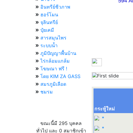
594 AM 07.
»
อินทรีย์ชีวภาพ
»
ฮอร์โมน
»
จุลินทรีย์
»
ปุ๋ยเคมี
»
สารสมุนไพร
»
ระบบน้ำ
»
ภูมิปัญญาพื้นบ้าน
»
ไร่กล้อมแกล้ม
»
โฆษณา ฟรี !
»
โดย KIM ZA GASS
Previous
»
สมรภูมิเลือด
»
ชมรม
กระทู้ใหม่
ผู้ที่กำลังใช้งานอยู่
*
ขณะนี้มี 295 บุคคล
*
ทั่วไป และ 0 สมาชิกเข้า