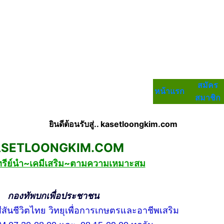
สมัคร
หน้าแรก
สมาชิก
ยินดีต้อนรับสู่.. kasetloongkim.com
LOONGKIM.COM
ทรีย์นำ~เคมีเสริม~ตามความเหมาะสม
บกเพื่อประชาชน
ชีวิตไทย วิทยุเพื่อการเกษตรและอาชีพเสริม