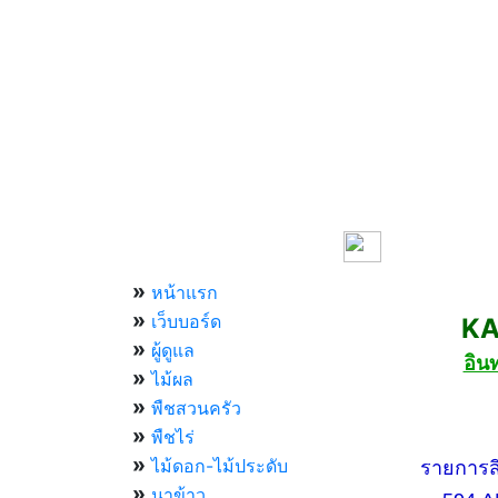
เมนูหลัก
»
หน้าแรก
»
เว็บบอร์ด
KASET
»
ผู้ดูแล
อิน
»
ไม้ผล
»
พืชสวนครัว
»
กองทัพ
พืชไร่
»
ไม้ดอก-ไม้ประดับ
รายการสีสัน
»
นาข้าว