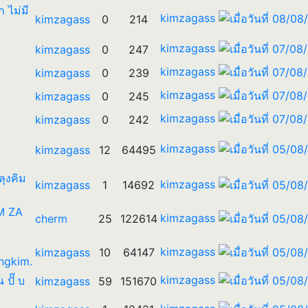
ก ไม่มี
kimzagass
kimzagass
0
214
kimzagass
kimzagass
0
247
kimzagass
kimzagass
0
239
kimzagass
kimzagass
0
245
kimzagass
kimzagass
0
242
kimzagass
kimzagass
12
64495
 ลุงคิม
kimzagass
kimzagass
1
14692
IM ZA
kimzagass
cherm
25
122614
kimzagass
kimzagass
10
64147
ngkim.
kimzagass
น ปั๊ บ
kimzagass
59
151670