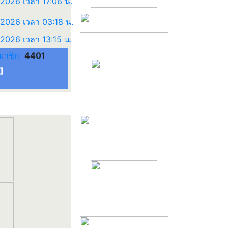
มาชิก
4401
]