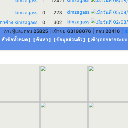
kimzagass
kimzagass
1
12421
kimzagass
kimzagass
0
223
kimzagass
รตกค้าง
kimzagass
0
302
| กระทู้และตอบ
25825
| เข้าชม
63198076
| ตอบ
20416
|
ส
[ หัวข้อทั้งหมด
] [
ค้นหา
] [
ข้อมูลส่วนตัว
] [
เข้า/ออกจากระบบ