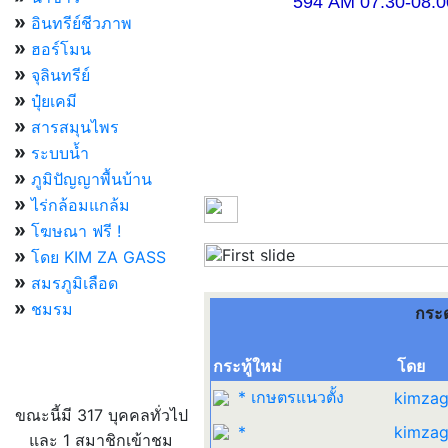
594 AM 07.30-08.00 แ
»
อินทรีย์ชีวภาพ
»
ฮอร์โมน
»
จุลินทรีย์
»
ปุ๋ยเคมี
»
สารสมุนไพร
»
ระบบน้ำ
»
ภูมิปัญญาพื้นบ้าน
»
ไร่กล้อมแกล้ม
»
โฆษณา ฟรี !
»
โดย KIM ZA GASS
Previous
»
สมรภูมิเลือด
»
ชมรม
กระ
กระทู้ใหม่
โดย
ผู้ที่กำลังใช้งานอยู่
* เกษตรแนวตั้ง
kimzag
ขณะนี้มี 317 บุคคลทั่วไป
*
kimzag
และ 1 สมาชิกเข้าชม