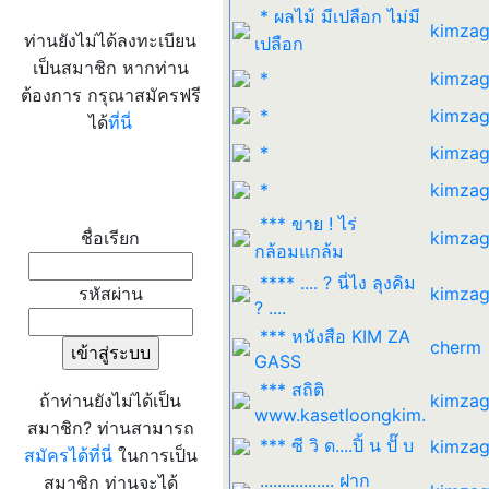
* ผลไม้ มีเปลือก ไม่มี
kimzag
ท่านยังไม่ได้ลงทะเบียน
เปลือก
เป็นสมาชิก หากท่าน
*
kimzag
ต้องการ กรุณาสมัครฟรี
*
kimzag
ได้
ที่นี่
*
kimzag
*
kimzag
เข้าระบบ
*** ขาย ! ไร่
ชื่อเรียก
kimzag
กล้อมแกล้ม
**** .... ? นี่ไง ลุงคิม
รหัสผ่าน
kimzag
? ....
*** หนังสือ KIM ZA
cherm
GASS
*** สถิติ
ถ้าท่านยังไม่ได้เป็น
kimzag
www.kasetloongkim.
สมาชิก? ท่านสามารถ
*** ซี วิ ด....ปิ้ น ปั๊ บ
kimzag
สมัครได้ที่นี่
ในการเป็น
................. ฝาก
สมาชิก ท่านจะได้