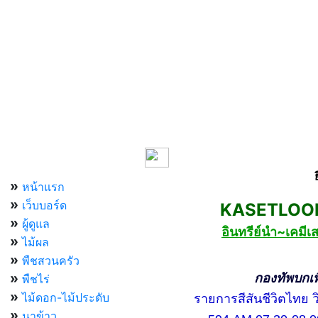
เมนูหลัก
»
หน้าแรก
»
เว็บบอร์ด
KASETLOONG
»
ผู้ดูแล
อินทรีย์นำ~เคม
»
ไม้ผล
»
พืชสวนครัว
»
กองทัพบกเพื่อ
พืชไร่
»
ไม้ดอก-ไม้ประดับ
รายการสีสันชีวิตไทย วิท
»
นาข้าว