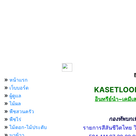
เมนูหลัก
»
หน้าแรก
»
เว็บบอร์ด
KASETLOONG
»
ผู้ดูแล
อินทรีย์นำ~เคม
»
ไม้ผล
»
พืชสวนครัว
»
กองทัพบกเพื่อ
พืชไร่
»
ไม้ดอก-ไม้ประดับ
รายการสีสันชีวิตไทย วิท
»
นาข้าว