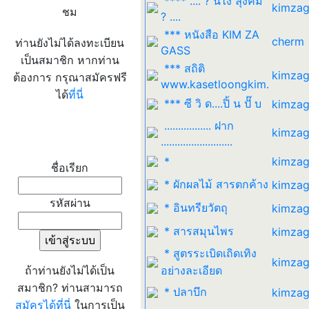
**** .... ? นี่ไง ลุงคิม
kimzag
ชม
? ....
*** หนังสือ KIM ZA
cherm
ท่านยังไม่ได้ลงทะเบียน
GASS
เป็นสมาชิก หากท่าน
*** สถิติ
kimzag
ต้องการ กรุณาสมัครฟรี
www.kasetloongkim.
ได้
ที่นี่
*** ซี วิ ด....ปิ้ น ปั๊ บ
kimzag
................. ฝาก
kimzag
เข้าระบบ
..........................
*
kimzag
ชื่อเรียก
* ผักผลไม้ สารตกค้าง
kimzag
รหัสผ่าน
* อินทรียวัตถุ
kimzag
* สารสมุนไพร
kimzag
* สูตรระเบิดเถิดเทิง
kimzag
ถ้าท่านยังไม่ได้เป็น
อย่างละเอียด
สมาชิก? ท่านสามารถ
* ปลาบึก
kimzag
สมัครได้ที่นี่
ในการเป็น