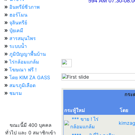
594 AM 07.30-08.00 แ
»
อินทรีย์ชีวภาพ
»
ฮอร์โมน
»
จุลินทรีย์
»
ปุ๋ยเคมี
»
สารสมุนไพร
»
ระบบน้ำ
»
ภูมิปัญญาพื้นบ้าน
»
ไร่กล้อมแกล้ม
»
โฆษณา ฟรี !
»
โดย KIM ZA GASS
Previous
»
สมรภูมิเลือด
»
ชมรม
กระ
กระทู้ใหม่
โดย
ผู้ที่กำลังใช้งานอยู่
*** ขาย ! ไร่
kimzag
ขณะนี้มี 400 บุคคล
กล้อมแกล้ม
ทั่วไป และ 0 สมาชิกเข้า