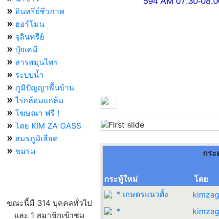
594 AM 07.30-08.00 แ
»
อินทรีย์ชีวภาพ
»
ฮอร์โมน
»
จุลินทรีย์
»
ปุ๋ยเคมี
»
สารสมุนไพร
»
ระบบน้ำ
»
ภูมิปัญญาพื้นบ้าน
»
ไร่กล้อมแกล้ม
»
โฆษณา ฟรี !
»
โดย KIM ZA GASS
Previous
»
สมรภูมิเลือด
»
ชมรม
กระ
กระทู้ใหม่
โดย
ผู้ที่กำลังใช้งานอยู่
* เกษตรแนวตั้ง
kimzag
ขณะนี้มี 314 บุคคลทั่วไป
*
kimzag
และ 1 สมาชิกเข้าชม