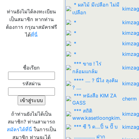
* ผลไม้ มีเปลือก ไม่มี
kimzag
ท่านยังไม่ได้ลงทะเบียน
เปลือก
เป็นสมาชิก หากท่าน
*
kimzag
ต้องการ กรุณาสมัครฟรี
*
kimzag
ได้
ที่นี่
*
kimzag
*
kimzag
เข้าระบบ
*** ขาย ! ไร่
ชื่อเรียก
kimzag
กล้อมแกล้ม
**** .... ? นี่ไง ลุงคิม
รหัสผ่าน
kimzag
? ....
*** หนังสือ KIM ZA
cherm
GASS
*** สถิติ
ถ้าท่านยังไม่ได้เป็น
kimzag
www.kasetloongkim.
สมาชิก? ท่านสามารถ
*** ซี วิ ด....ปิ้ น ปั๊ บ
kimzag
สมัครได้ที่นี่
ในการเป็น
................. ฝาก
สมาชิก ท่านจะได้