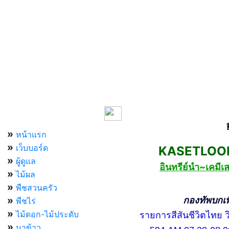
เมนูหลัก
»
หน้าแรก
»
เว็บบอร์ด
KASETLOONG
»
ผู้ดูแล
อินทรีย์นำ~เคม
»
ไม้ผล
»
พืชสวนครัว
»
กองทัพบกเพื่อ
พืชไร่
»
ไม้ดอก-ไม้ประดับ
รายการสีสันชีวิตไทย วิท
»
นาข้าว