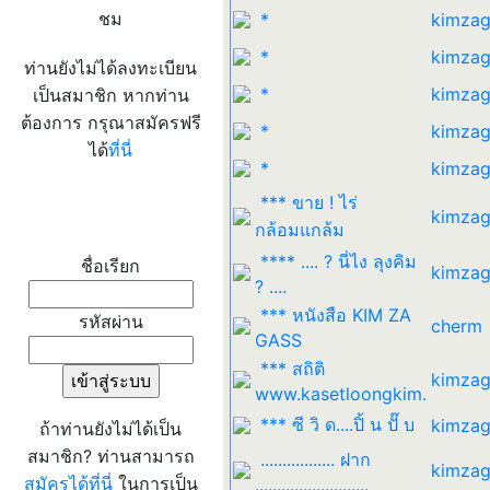
ชม
*
kimzag
*
kimzag
ท่านยังไม่ได้ลงทะเบียน
*
kimzag
เป็นสมาชิก หากท่าน
ต้องการ กรุณาสมัครฟรี
*
kimzag
ได้
ที่นี่
*
kimzag
*** ขาย ! ไร่
kimzag
เข้าระบบ
กล้อมแกล้ม
**** .... ? นี่ไง ลุงคิม
ชื่อเรียก
kimzag
? ....
*** หนังสือ KIM ZA
รหัสผ่าน
cherm
GASS
*** สถิติ
kimzag
www.kasetloongkim.
*** ซี วิ ด....ปิ้ น ปั๊ บ
kimzag
ถ้าท่านยังไม่ได้เป็น
สมาชิก? ท่านสามารถ
................. ฝาก
kimzag
สมัครได้ที่นี่
ในการเป็น
..........................