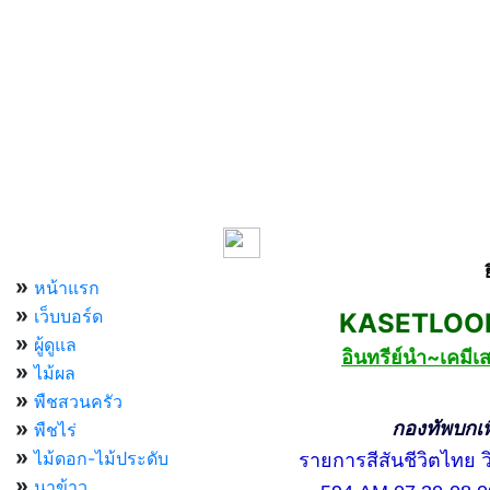
เมนูหลัก
»
หน้าแรก
»
เว็บบอร์ด
KASETLOONG
»
ผู้ดูแล
อินทรีย์นำ~เคม
»
ไม้ผล
»
พืชสวนครัว
»
กองทัพบกเพื่อ
พืชไร่
»
ไม้ดอก-ไม้ประดับ
รายการสีสันชีวิตไทย วิท
»
นาข้าว