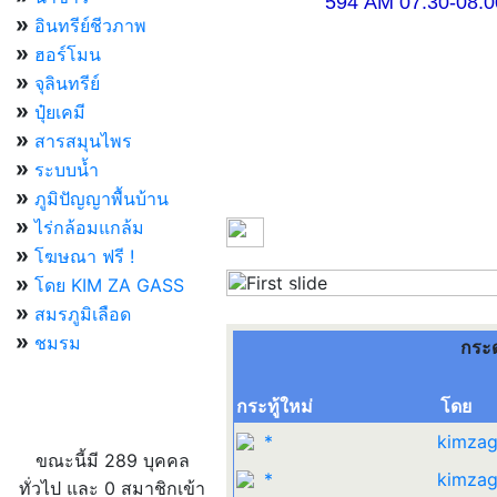
594 AM 07.30-08.00 แ
»
อินทรีย์ชีวภาพ
»
ฮอร์โมน
»
จุลินทรีย์
»
ปุ๋ยเคมี
»
สารสมุนไพร
»
ระบบน้ำ
»
ภูมิปัญญาพื้นบ้าน
»
ไร่กล้อมแกล้ม
»
โฆษณา ฟรี !
»
โดย KIM ZA GASS
Previous
»
สมรภูมิเลือด
»
ชมรม
กระ
กระทู้ใหม่
โดย
ผู้ที่กำลังใช้งานอยู่
*
kimzag
ขณะนี้มี 289 บุคคล
*
kimzag
ทั่วไป และ 0 สมาชิกเข้า