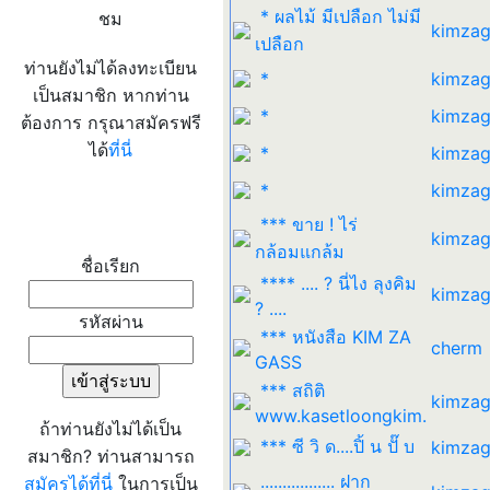
* ผลไม้ มีเปลือก ไม่มี
ชม
kimzag
เปลือก
ท่านยังไม่ได้ลงทะเบียน
*
kimzag
เป็นสมาชิก หากท่าน
*
kimzag
ต้องการ กรุณาสมัครฟรี
ได้
ที่นี่
*
kimzag
*
kimzag
เข้าระบบ
*** ขาย ! ไร่
kimzag
กล้อมแกล้ม
ชื่อเรียก
**** .... ? นี่ไง ลุงคิม
kimzag
? ....
รหัสผ่าน
*** หนังสือ KIM ZA
cherm
GASS
*** สถิติ
kimzag
www.kasetloongkim.
ถ้าท่านยังไม่ได้เป็น
*** ซี วิ ด....ปิ้ น ปั๊ บ
kimzag
สมาชิก? ท่านสามารถ
................. ฝาก
สมัครได้ที่นี่
ในการเป็น