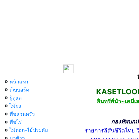
เมนูหลัก
»
หน้าแรก
»
เว็บบอร์ด
KASETLOONG
»
ผู้ดูแล
อินทรีย์นำ~เคม
»
ไม้ผล
»
พืชสวนครัว
»
กองทัพบกเพื่อ
พืชไร่
»
ไม้ดอก-ไม้ประดับ
รายการสีสันชีวิตไทย วิท
»
นาข้าว