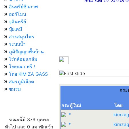
594 AM 07.30-08.00 แ
»
อินทรีย์ชีวภาพ
»
ฮอร์โมน
»
จุลินทรีย์
»
ปุ๋ยเคมี
»
สารสมุนไพร
»
ระบบน้ำ
»
ภูมิปัญญาพื้นบ้าน
»
ไร่กล้อมแกล้ม
»
โฆษณา ฟรี !
»
โดย KIM ZA GASS
Previous
»
สมรภูมิเลือด
»
ชมรม
กระ
กระทู้ใหม่
โดย
ผู้ที่กำลังใช้งานอยู่
*
kimzag
ขณะนี้มี 379 บุคคล
*
kimzag
ทั่วไป และ 0 สมาชิกเข้า