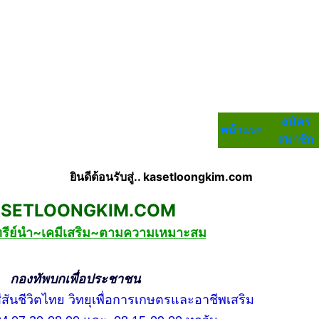
สมัคร
หน้าแรก
สมาชิก
ยินดีต้อนรับสู่.. kasetloongkim.com
LOONGKIM.COM
ทรีย์นำ~เคมีเสริม~ตามความเหมาะสม
กเพื่อประชาชน
ชีวิตไทย วิทยุเพื่อการเกษตรและอาชีพเสริม