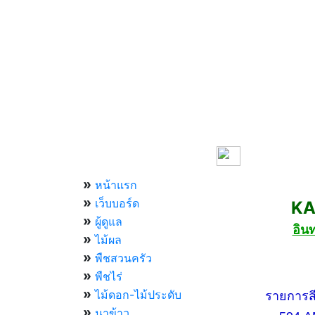
เมนูหลัก
»
หน้าแรก
»
เว็บบอร์ด
KASET
»
ผู้ดูแล
อิน
»
ไม้ผล
»
พืชสวนครัว
»
กองทัพบ
พืชไร่
»
ไม้ดอก-ไม้ประดับ
รายการสีสัน
»
นาข้าว