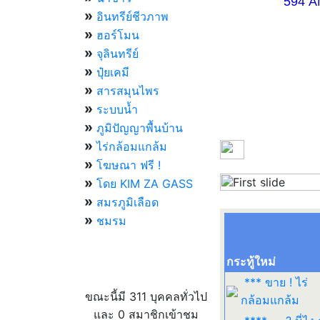
594 AM 07.
»
อินทรีย์ชีวภาพ
»
ฮอร์โมน
»
จุลินทรีย์
»
ปุ๋ยเคมี
»
สารสมุนไพร
»
ระบบน้ำ
»
ภูมิปัญญาพื้นบ้าน
»
ไร่กล้อมแกล้ม
»
โฆษณา ฟรี !
»
โดย KIM ZA GASS
Previous
»
สมรภูมิเลือด
»
ชมรม
กระทู้ใหม่
ผู้ที่กำลังใช้งานอยู่
*** ขาย ! ไร่
ขณะนี้มี 311 บุคคลทั่วไป
กล้อมแกล้ม
และ 0 สมาชิกเข้าชม