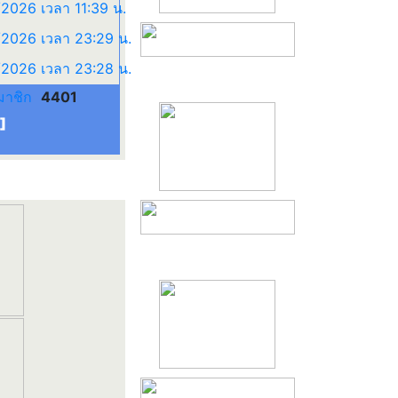
มาชิก
4401
]