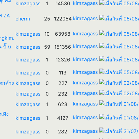
 ลุงคิม
kimzagass
kimzagass
1
14530
IM ZA
kimzagass
cherm
25
122054
kimzagass
kimzagass
10
63958
ngkim.
kimzagass
น ปั๊ บ
kimzagass
59
151356
kimzagass
kimzagass
1
12326
kimzagass
kimzagass
0
113
kimzagass
ตกค้าง
kimzagass
0
227
kimzagass
kimzagass
0
232
kimzagass
kimzagass
1
623
ดเทิง
kimzagass
kimzagass
1
4127
kimzagass
kimzagass
0
282