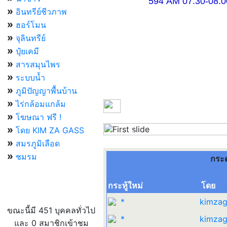
594 AM 07.30-08.00 แ
»
อินทรีย์ชีวภาพ
»
ฮอร์โมน
»
จุลินทรีย์
»
ปุ๋ยเคมี
»
สารสมุนไพร
»
ระบบน้ำ
»
ภูมิปัญญาพื้นบ้าน
»
ไร่กล้อมแกล้ม
»
โฆษณา ฟรี !
»
โดย KIM ZA GASS
Previous
»
สมรภูมิเลือด
»
ชมรม
กระ
กระทู้ใหม่
โดย
ผู้ที่กำลังใช้งานอยู่
*
kimzag
ขณะนี้มี 451 บุคคลทั่วไป
*
kimzag
และ 0 สมาชิกเข้าชม