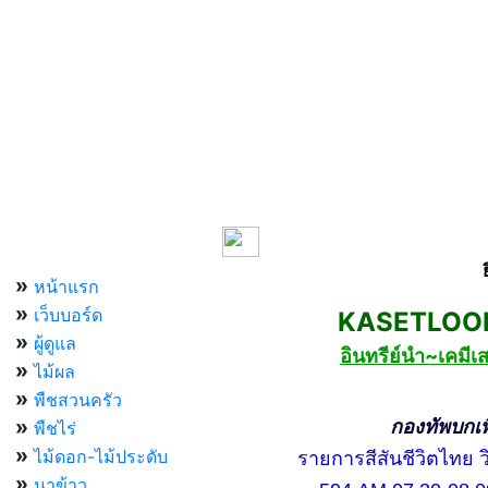
เมนูหลัก
»
หน้าแรก
»
เว็บบอร์ด
KASETLOONG
»
ผู้ดูแล
อินทรีย์นำ~เคม
»
ไม้ผล
»
พืชสวนครัว
»
กองทัพบกเพื่อ
พืชไร่
»
ไม้ดอก-ไม้ประดับ
รายการสีสันชีวิตไทย วิท
»
นาข้าว