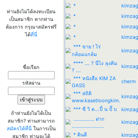
*
kimzag
ท่านยังไม่ได้ลงทะเบียน
*
kimzag
เป็นสมาชิก หากท่าน
*
kimzag
ต้องการ กรุณาสมัครฟรี
ได้
ที่นี่
*
kimzag
*** ขาย ! ไร่
kimzag
เข้าระบบ
กล้อมแกล้ม
**** .... ? นี่ไง ลุงคิม
kimzag
ชื่อเรียก
? ....
*** หนังสือ KIM ZA
cherm
รหัสผ่าน
GASS
*** สถิติ
kimzag
www.kasetloongkim.
*** ซี วิ ด....ปิ้ น ปั๊ บ
kimzag
ถ้าท่านยังไม่ได้เป็น
................. ฝาก
สมาชิก? ท่านสามารถ
kimzag
..........................
สมัครได้ที่นี่
ในการเป็น
* ดินดี
kimzag
สมาชิก ท่านจะได้