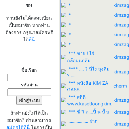
ชม
*
kimzag
*
kimzag
ท่านยังไม่ได้ลงทะเบียน
*
kimzag
เป็นสมาชิก หากท่าน
ต้องการ กรุณาสมัครฟรี
*
kimzag
ได้
ที่นี่
*
kimzag
*** ขาย ! ไร่
kimzag
เข้าระบบ
กล้อมแกล้ม
**** .... ? นี่ไง ลุงคิม
ชื่อเรียก
kimzag
? ....
*** หนังสือ KIM ZA
รหัสผ่าน
cherm
GASS
*** สถิติ
kimzag
www.kasetloongkim.
*** ซี วิ ด....ปิ้ น ปั๊ บ
kimzag
ถ้าท่านยังไม่ได้เป็น
สมาชิก? ท่านสามารถ
................. ฝาก
kimzag
สมัครได้ที่นี่
ในการเป็น
..........................