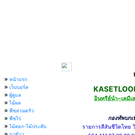
เมนูหลัก
»
หน้าแรก
»
เว็บบอร์ด
KASETLOONG
»
ผู้ดูแล
อินทรีย์นำ~เคม
»
ไม้ผล
»
พืชสวนครัว
»
กองทัพบกเพื่อ
พืชไร่
»
ไม้ดอก-ไม้ประดับ
รายการสีสันชีวิตไทย วิท
»
นาข้าว