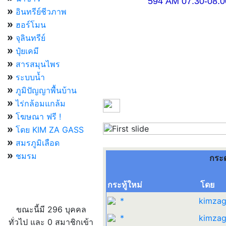
594 AM 07.30-08.00 แ
»
อินทรีย์ชีวภาพ
»
ฮอร์โมน
»
จุลินทรีย์
»
ปุ๋ยเคมี
»
สารสมุนไพร
»
ระบบน้ำ
»
ภูมิปัญญาพื้นบ้าน
»
ไร่กล้อมแกล้ม
»
โฆษณา ฟรี !
»
โดย KIM ZA GASS
Previous
»
สมรภูมิเลือด
»
ชมรม
กระ
กระทู้ใหม่
โดย
ผู้ที่กำลังใช้งานอยู่
*
kimzag
ขณะนี้มี 296 บุคคล
*
kimzag
ทั่วไป และ 0 สมาชิกเข้า