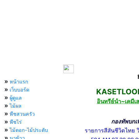
เมนูหลัก
»
หน้าแรก
»
เว็บบอร์ด
KASETLOONG
»
ผู้ดูแล
อินทรีย์นำ~เคม
»
ไม้ผล
»
พืชสวนครัว
»
กองทัพบกเพื่อ
พืชไร่
»
ไม้ดอก-ไม้ประดับ
รายการสีสันชีวิตไทย วิท
»
นาข้าว