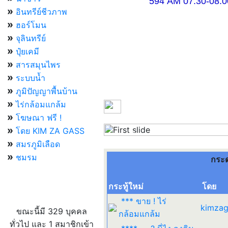
594 AM 07.30-08.00 แ
»
อินทรีย์ชีวภาพ
»
ฮอร์โมน
»
จุลินทรีย์
»
ปุ๋ยเคมี
»
สารสมุนไพร
»
ระบบน้ำ
»
ภูมิปัญญาพื้นบ้าน
»
ไร่กล้อมแกล้ม
»
โฆษณา ฟรี !
»
โดย KIM ZA GASS
Previous
»
สมรภูมิเลือด
»
ชมรม
กระ
กระทู้ใหม่
โดย
ผู้ที่กำลังใช้งานอยู่
*** ขาย ! ไร่
kimzag
ขณะนี้มี 329 บุคคล
กล้อมแกล้ม
ทั่วไป และ 1 สมาชิกเข้า