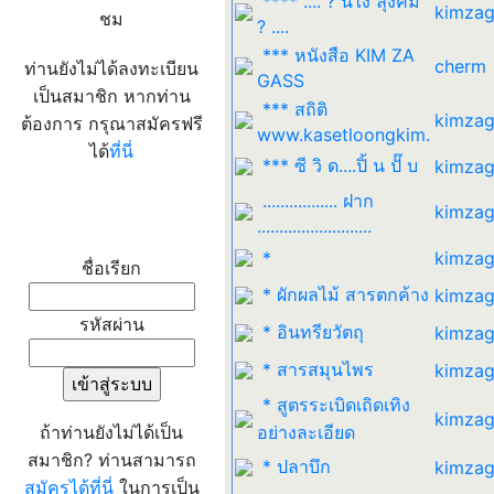
**** .... ? นี่ไง ลุงคิม
kimzag
ชม
? ....
*** หนังสือ KIM ZA
cherm
ท่านยังไม่ได้ลงทะเบียน
GASS
เป็นสมาชิก หากท่าน
*** สถิติ
kimzag
ต้องการ กรุณาสมัครฟรี
www.kasetloongkim.
ได้
ที่นี่
*** ซี วิ ด....ปิ้ น ปั๊ บ
kimzag
................. ฝาก
kimzag
เข้าระบบ
..........................
*
kimzag
ชื่อเรียก
* ผักผลไม้ สารตกค้าง
kimzag
รหัสผ่าน
* อินทรียวัตถุ
kimzag
* สารสมุนไพร
kimzag
* สูตรระเบิดเถิดเทิง
kimzag
ถ้าท่านยังไม่ได้เป็น
อย่างละเอียด
สมาชิก? ท่านสามารถ
* ปลาบึก
kimzag
สมัครได้ที่นี่
ในการเป็น