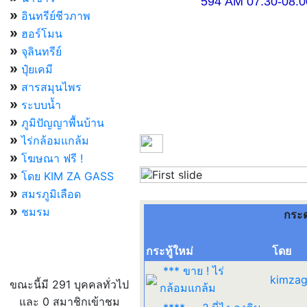
594 AM 07.30-08.00 แ
»
อินทรีย์ชีวภาพ
»
ฮอร์โมน
»
จุลินทรีย์
»
ปุ๋ยเคมี
»
สารสมุนไพร
»
ระบบน้ำ
»
ภูมิปัญญาพื้นบ้าน
»
ไร่กล้อมแกล้ม
»
โฆษณา ฟรี !
»
โดย KIM ZA GASS
Previous
»
สมรภูมิเลือด
»
ชมรม
กระ
กระทู้ใหม่
โดย
ผู้ที่กำลังใช้งานอยู่
*** ขาย ! ไร่
kimzag
ขณะนี้มี 291 บุคคลทั่วไป
กล้อมแกล้ม
และ 0 สมาชิกเข้าชม