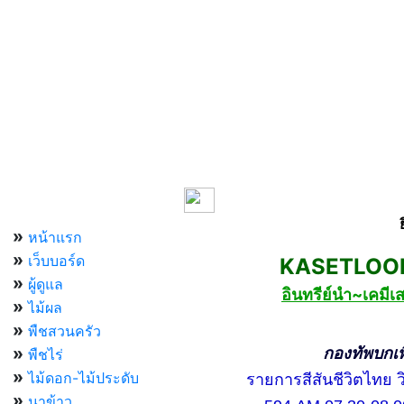
เมนูหลัก
»
หน้าแรก
»
เว็บบอร์ด
KASETLOONG
»
ผู้ดูแล
อินทรีย์นำ~เคม
»
ไม้ผล
»
พืชสวนครัว
»
กองทัพบกเพื่อ
พืชไร่
»
ไม้ดอก-ไม้ประดับ
รายการสีสันชีวิตไทย วิท
»
นาข้าว