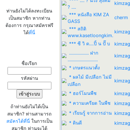
**** .... ? นี่ไง ลุงคิม
kimzag
? ....
ท่านยังไม่ได้ลงทะเบียน
*** หนังสือ KIM ZA
cherm
เป็นสมาชิก หากท่าน
GASS
ต้องการ กรุณาสมัครฟรี
*** สถิติ
kimzag
ได้
ที่นี่
www.kasetloongkim.
*** ซี วิ ด....ปิ้ น ปั๊ บ
kimzag
เข้าระบบ
................. ฝาก
kimzag
..........................
ชื่อเรียก
* เกษตรแนวตั้ง
kimzag
* ผลไม้ มีเปลือก ไม่มี
รหัสผ่าน
kimzag
เปลือก
* ฮอร์โมนพืช
kimzag
* ความเครียด ในพืช
kimzag
ถ้าท่านยังไม่ได้เป็น
* เรียนรู้ จากการอ่าน
kimzag
สมาชิก? ท่านสามารถ
สมัครได้ที่นี่
ในการเป็น
* ดินดี
kimzag
สมาชิก ท่านจะได้