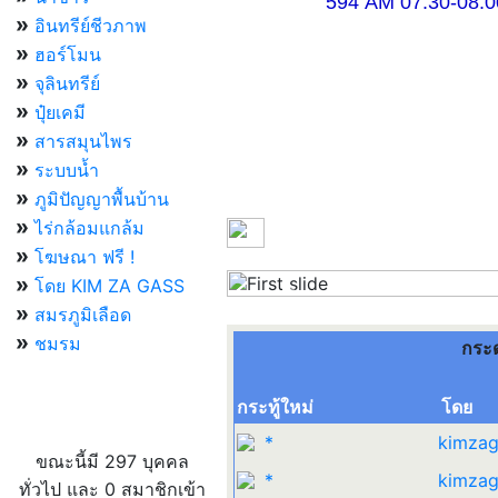
594 AM 07.30-08.00 แ
»
อินทรีย์ชีวภาพ
»
ฮอร์โมน
»
จุลินทรีย์
»
ปุ๋ยเคมี
»
สารสมุนไพร
»
ระบบน้ำ
»
ภูมิปัญญาพื้นบ้าน
»
ไร่กล้อมแกล้ม
»
โฆษณา ฟรี !
»
โดย KIM ZA GASS
Previous
»
สมรภูมิเลือด
»
ชมรม
กระ
กระทู้ใหม่
โดย
ผู้ที่กำลังใช้งานอยู่
*
kimzag
ขณะนี้มี 297 บุคคล
*
kimzag
ทั่วไป และ 0 สมาชิกเข้า