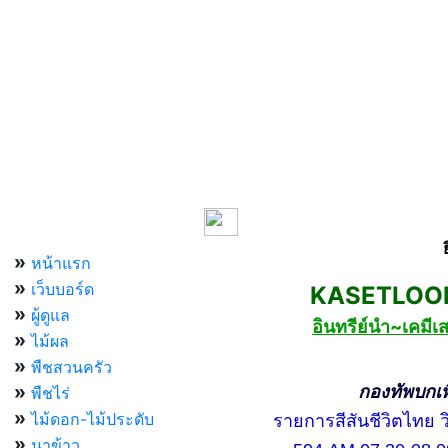
เมนูหลัก
»
หน้าแรก
»
เว็บบอร์ด
KASETLOONG
»
ผู้ดูแล
อินทรีย์นำ~เคม
»
ไม้ผล
»
พืชสวนครัว
»
กองทัพบกเพื่อ
พืชไร่
»
ไม้ดอก-ไม้ประดับ
รายการสีสันชีวิตไทย วิท
»
นาข้าว