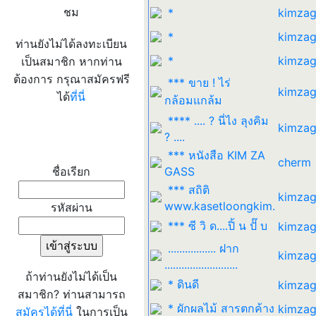
ชม
*
kimzag
*
kimzag
ท่านยังไม่ได้ลงทะเบียน
*
kimzag
เป็นสมาชิก หากท่าน
ต้องการ กรุณาสมัครฟรี
*** ขาย ! ไร่
kimzag
ได้
ที่นี่
กล้อมแกล้ม
**** .... ? นี่ไง ลุงคิม
kimzag
? ....
เข้าระบบ
*** หนังสือ KIM ZA
cherm
ชื่อเรียก
GASS
*** สถิติ
kimzag
www.kasetloongkim.
รหัสผ่าน
*** ซี วิ ด....ปิ้ น ปั๊ บ
kimzag
................. ฝาก
kimzag
..........................
ถ้าท่านยังไม่ได้เป็น
* ดินดี
kimzag
สมาชิก? ท่านสามารถ
* ผักผลไม้ สารตกค้าง
kimzag
สมัครได้ที่นี่
ในการเป็น