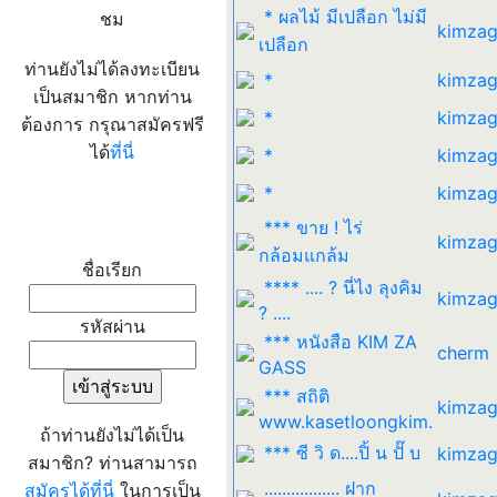
* ผลไม้ มีเปลือก ไม่มี
ชม
kimzag
เปลือก
ท่านยังไม่ได้ลงทะเบียน
*
kimzag
เป็นสมาชิก หากท่าน
*
kimzag
ต้องการ กรุณาสมัครฟรี
ได้
ที่นี่
*
kimzag
*
kimzag
เข้าระบบ
*** ขาย ! ไร่
kimzag
กล้อมแกล้ม
ชื่อเรียก
**** .... ? นี่ไง ลุงคิม
kimzag
? ....
รหัสผ่าน
*** หนังสือ KIM ZA
cherm
GASS
*** สถิติ
kimzag
www.kasetloongkim.
ถ้าท่านยังไม่ได้เป็น
*** ซี วิ ด....ปิ้ น ปั๊ บ
kimzag
สมาชิก? ท่านสามารถ
................. ฝาก
สมัครได้ที่นี่
ในการเป็น