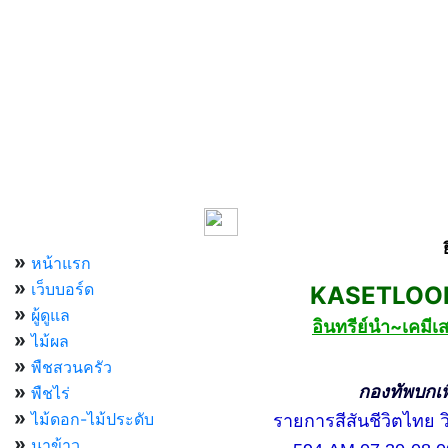
เมนูหลัก
»
หน้าแรก
»
เว็บบอร์ด
KASETLOONG
»
ผู้ดูแล
อินทรีย์นำ~เคม
»
ไม้ผล
»
พืชสวนครัว
»
กองทัพบกเพื่อ
พืชไร่
»
ไม้ดอก-ไม้ประดับ
รายการสีสันชีวิตไทย วิท
»
นาข้าว