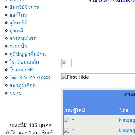
594 AM 07.30-08.00 แ
»
อินทรีย์ชีวภาพ
»
ฮอร์โมน
»
จุลินทรีย์
»
ปุ๋ยเคมี
»
สารสมุนไพร
»
ระบบน้ำ
»
ภูมิปัญญาพื้นบ้าน
»
ไร่กล้อมแกล้ม
»
โฆษณา ฟรี !
»
โดย KIM ZA GASS
Previous
»
สมรภูมิเลือด
»
ชมรม
กระ
กระทู้ใหม่
โดย
ผู้ที่กำลังใช้งานอยู่
*
kimzag
ขณะนี้มี 485 บุคคล
*
kimzag
ทั่วไป และ 1 สมาชิกเข้า