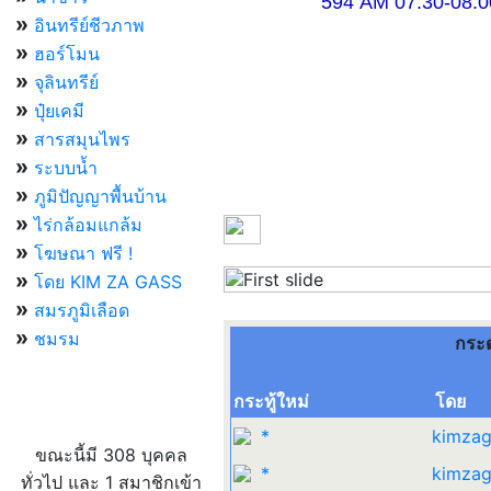
594 AM 07.30-08.00 แ
»
อินทรีย์ชีวภาพ
»
ฮอร์โมน
»
จุลินทรีย์
»
ปุ๋ยเคมี
»
สารสมุนไพร
»
ระบบน้ำ
»
ภูมิปัญญาพื้นบ้าน
»
ไร่กล้อมแกล้ม
»
โฆษณา ฟรี !
»
โดย KIM ZA GASS
Previous
»
สมรภูมิเลือด
»
ชมรม
กระ
กระทู้ใหม่
โดย
ผู้ที่กำลังใช้งานอยู่
*
kimzag
ขณะนี้มี 308 บุคคล
*
kimzag
ทั่วไป และ 1 สมาชิกเข้า