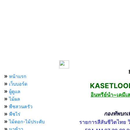
เมนูหลัก
»
หน้าแรก
»
เว็บบอร์ด
KASETLOONG
»
ผู้ดูแล
อินทรีย์นำ~เคม
»
ไม้ผล
»
พืชสวนครัว
»
กองทัพบกเพื่อ
พืชไร่
»
ไม้ดอก-ไม้ประดับ
รายการสีสันชีวิตไทย วิท
»
นาข้าว