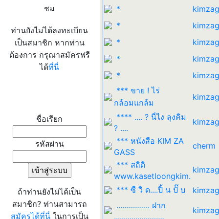
ชม
*
kimzag
*
kimzag
ท่านยังไม่ได้ลงทะเบียน
*
kimzag
เป็นสมาชิก หากท่าน
ต้องการ กรุณาสมัครฟรี
*
kimzag
ได้
ที่นี่
*
kimzag
*** ขาย ! ไร่
kimzag
เข้าระบบ
กล้อมแกล้ม
**** .... ? นี่ไง ลุงคิม
ชื่อเรียก
kimzag
? ....
*** หนังสือ KIM ZA
รหัสผ่าน
cherm
GASS
*** สถิติ
kimzag
www.kasetloongkim.
*** ซี วิ ด....ปิ้ น ปั๊ บ
kimzag
ถ้าท่านยังไม่ได้เป็น
สมาชิก? ท่านสามารถ
................. ฝาก
kimzag
สมัครได้ที่นี่
ในการเป็น
..........................