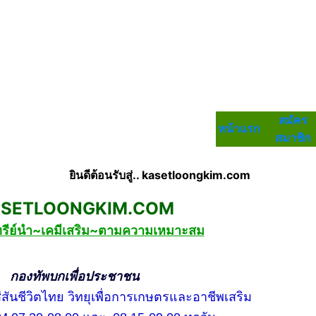
สมัคร
หน้าแรก
สมาชิก
ยินดีต้อนรับสู่.. kasetloongkim.com
LOONGKIM.COM
ทรีย์นำ~เคมีเสริม~ตามความเหมาะสม
กเพื่อประชาชน
ชีวิตไทย วิทยุเพื่อการเกษตรและอาชีพเสริม