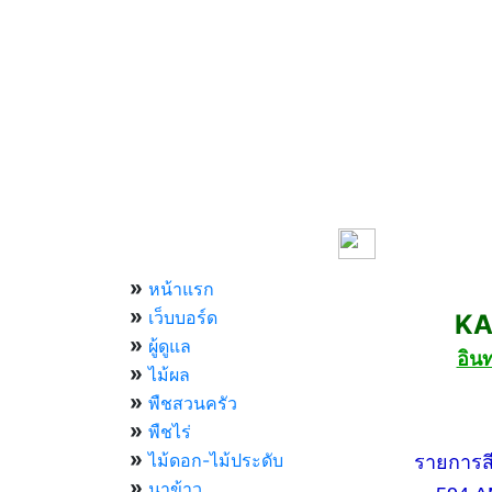
เมนูหลัก
»
หน้าแรก
»
เว็บบอร์ด
KASET
»
ผู้ดูแล
อิน
»
ไม้ผล
»
พืชสวนครัว
»
กองทัพบ
พืชไร่
»
ไม้ดอก-ไม้ประดับ
รายการสีสัน
»
นาข้าว