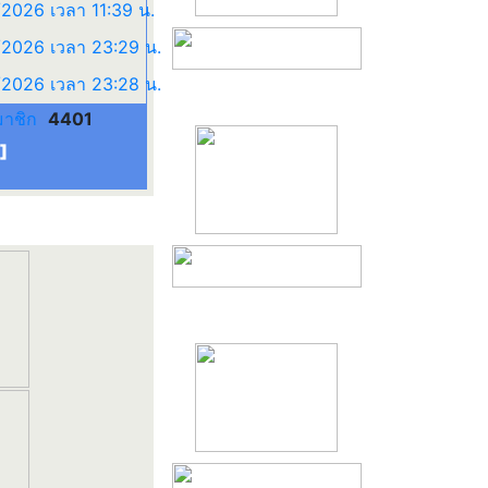
มาชิก
4401
]