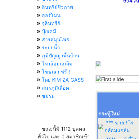
594 AM 07.
»
อินทรีย์ชีวภาพ
»
ฮอร์โมน
»
จุลินทรีย์
»
ปุ๋ยเคมี
»
สารสมุนไพร
»
ระบบน้ำ
»
ภูมิปัญญาพื้นบ้าน
»
ไร่กล้อมแกล้ม
»
โฆษณา ฟรี !
»
โดย KIM ZA GASS
Previous
»
สมรภูมิเลือด
»
ชมรม
กระทู้ใหม่
ผู้ที่กำลังใช้งานอยู่
*** ขาย ! ไร่
ขณะนี้มี 1112 บุคคล
กล้อมแกล้ม
ทั่วไป และ 0 สมาชิกเข้า