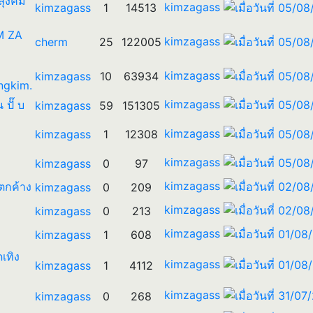
 ลุงคิม
kimzagass
kimzagass
1
14513
IM ZA
kimzagass
cherm
25
122005
kimzagass
kimzagass
10
63934
ngkim.
kimzagass
น ปั๊ บ
kimzagass
59
151305
kimzagass
kimzagass
1
12308
kimzagass
kimzagass
0
97
kimzagass
ตกค้าง
kimzagass
0
209
kimzagass
kimzagass
0
213
kimzagass
kimzagass
1
608
ดเทิง
kimzagass
kimzagass
1
4112
kimzagass
kimzagass
0
268