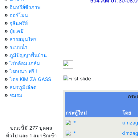
594 AM 07.30-08.00 แ
»
อินทรีย์ชีวภาพ
»
ฮอร์โมน
»
จุลินทรีย์
»
ปุ๋ยเคมี
»
สารสมุนไพร
»
ระบบน้ำ
»
ภูมิปัญญาพื้นบ้าน
»
ไร่กล้อมแกล้ม
»
โฆษณา ฟรี !
»
โดย KIM ZA GASS
Previous
»
สมรภูมิเลือด
»
ชมรม
กระ
กระทู้ใหม่
โดย
ผู้ที่กำลังใช้งานอยู่
*
kimzag
ขณะนี้มี 277 บุคคล
*
kimzag
ทั่วไป และ 1 สมาชิกเข้า