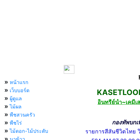
เมนูหลัก
»
หน้าแรก
»
เว็บบอร์ด
KASETLOONG
»
ผู้ดูแล
อินทรีย์นำ~เคม
»
ไม้ผล
»
พืชสวนครัว
»
กองทัพบกเพื่อ
พืชไร่
»
ไม้ดอก-ไม้ประดับ
รายการสีสันชีวิตไทย วิท
»
นาข้าว