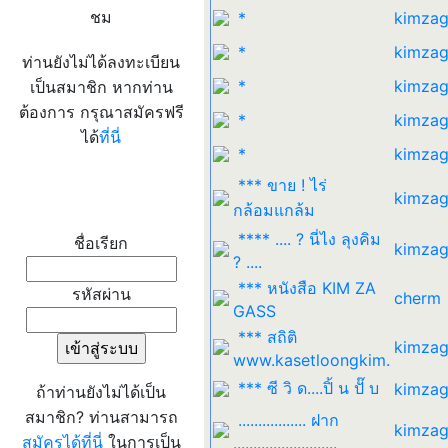
ชม
*
kimzag
*
kimzag
ท่านยังไม่ได้ลงทะเบียน
*
kimzag
เป็นสมาชิก หากท่าน
ต้องการ กรุณาสมัครฟรี
*
kimzag
ได้
ที่นี่
*
kimzag
*** ขาย ! ไร่
kimzag
เข้าระบบ
กล้อมแกล้ม
**** .... ? นี่ไง ลุงคิม
ชื่อเรียก
kimzag
? ....
*** หนังสือ KIM ZA
รหัสผ่าน
cherm
GASS
*** สถิติ
kimzag
www.kasetloongkim.
*** ซี วิ ด....ปิ้ น ปั๊ บ
kimzag
ถ้าท่านยังไม่ได้เป็น
สมาชิก? ท่านสามารถ
................. ฝาก
kimzag
สมัครได้ที่นี่
ในการเป็น
..........................