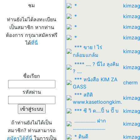
ชม
*
kimzag
*
kimzag
ท่านยังไม่ได้ลงทะเบียน
*
kimzag
เป็นสมาชิก หากท่าน
ต้องการ กรุณาสมัครฟรี
*
kimzag
ได้
ที่นี่
*** ขาย ! ไร่
kimzag
กล้อมแกล้ม
เข้าระบบ
**** .... ? นี่ไง ลุงคิม
kimzag
? ....
ชื่อเรียก
*** หนังสือ KIM ZA
cherm
GASS
รหัสผ่าน
*** สถิติ
kimzag
www.kasetloongkim.
*** ซี วิ ด....ปิ้ น ปั๊ บ
kimzag
................. ฝาก
ถ้าท่านยังไม่ได้เป็น
kimzag
..........................
สมาชิก? ท่านสามารถ
* ดินดี
kimzag
สมัครได้ที่นี่
ในการเป็น