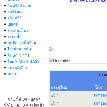
594 AM 07.30-08.00 แ
»
อินทรีย์ชีวภาพ
»
ฮอร์โมน
»
จุลินทรีย์
»
ปุ๋ยเคมี
»
สารสมุนไพร
»
ระบบน้ำ
»
ภูมิปัญญาพื้นบ้าน
»
ไร่กล้อมแกล้ม
»
โฆษณา ฟรี !
»
โดย KIM ZA GASS
Previous
»
สมรภูมิเลือด
»
ชมรม
กระ
กระทู้ใหม่
โดย
ผู้ที่กำลังใช้งานอยู่
*
kimzag
ขณะนี้มี 347 บุคคล
*
kimzag
ทั่วไป และ 0 สมาชิกเข้า