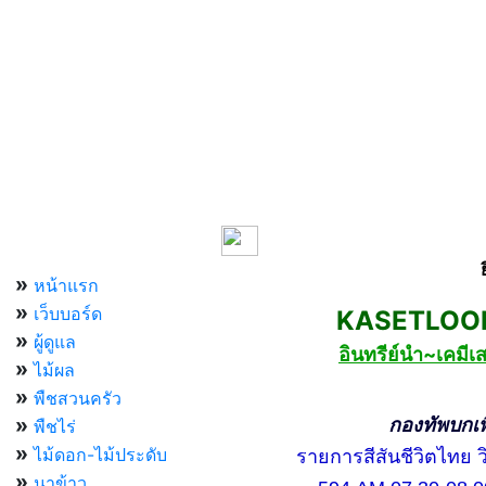
เมนูหลัก
»
หน้าแรก
»
เว็บบอร์ด
KASETLOONG
»
ผู้ดูแล
อินทรีย์นำ~เคม
»
ไม้ผล
»
พืชสวนครัว
»
กองทัพบกเพื่อ
พืชไร่
»
ไม้ดอก-ไม้ประดับ
รายการสีสันชีวิตไทย วิท
»
นาข้าว