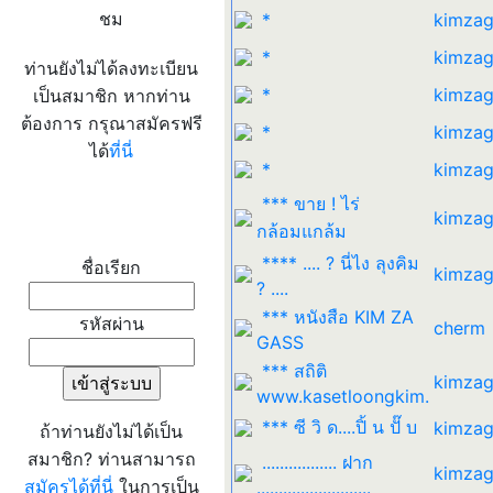
ชม
*
kimzag
*
kimzag
ท่านยังไม่ได้ลงทะเบียน
*
kimzag
เป็นสมาชิก หากท่าน
ต้องการ กรุณาสมัครฟรี
*
kimzag
ได้
ที่นี่
*
kimzag
*** ขาย ! ไร่
kimzag
เข้าระบบ
กล้อมแกล้ม
**** .... ? นี่ไง ลุงคิม
ชื่อเรียก
kimzag
? ....
*** หนังสือ KIM ZA
รหัสผ่าน
cherm
GASS
*** สถิติ
kimzag
www.kasetloongkim.
*** ซี วิ ด....ปิ้ น ปั๊ บ
kimzag
ถ้าท่านยังไม่ได้เป็น
สมาชิก? ท่านสามารถ
................. ฝาก
kimzag
สมัครได้ที่นี่
ในการเป็น
..........................