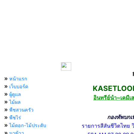
เมนูหลัก
»
หน้าแรก
»
เว็บบอร์ด
KASETLOONG
»
ผู้ดูแล
อินทรีย์นำ~เคม
»
ไม้ผล
»
พืชสวนครัว
»
กองทัพบกเพื่อ
พืชไร่
»
ไม้ดอก-ไม้ประดับ
รายการสีสันชีวิตไทย วิท
»
นาข้าว