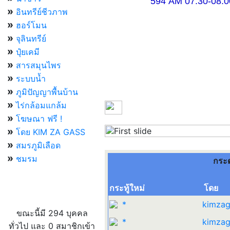
594 AM 07.30-08.00 แ
»
อินทรีย์ชีวภาพ
»
ฮอร์โมน
»
จุลินทรีย์
»
ปุ๋ยเคมี
»
สารสมุนไพร
»
ระบบน้ำ
»
ภูมิปัญญาพื้นบ้าน
»
ไร่กล้อมแกล้ม
»
โฆษณา ฟรี !
»
โดย KIM ZA GASS
Previous
»
สมรภูมิเลือด
»
ชมรม
กระ
กระทู้ใหม่
โดย
ผู้ที่กำลังใช้งานอยู่
*
kimzag
ขณะนี้มี 294 บุคคล
*
kimzag
ทั่วไป และ 0 สมาชิกเข้า