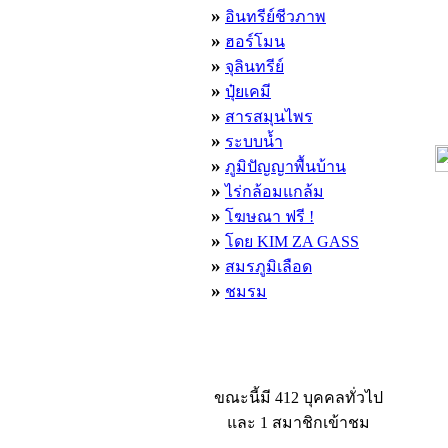
»
อินทรีย์ชีวภาพ
»
ฮอร์โมน
»
จุลินทรีย์
»
ปุ๋ยเคมี
»
สารสมุนไพร
»
ระบบน้ำ
»
ภูมิปัญญาพื้นบ้าน
»
ไร่กล้อมแกล้ม
»
โฆษณา ฟรี !
»
โดย KIM ZA GASS
»
สมรภูมิเลือด
»
ชมรม
ผู้ที่กำลังใช้งานอยู่
ขณะนี้มี 412 บุคคลทั่วไป
และ 1 สมาชิกเข้าชม