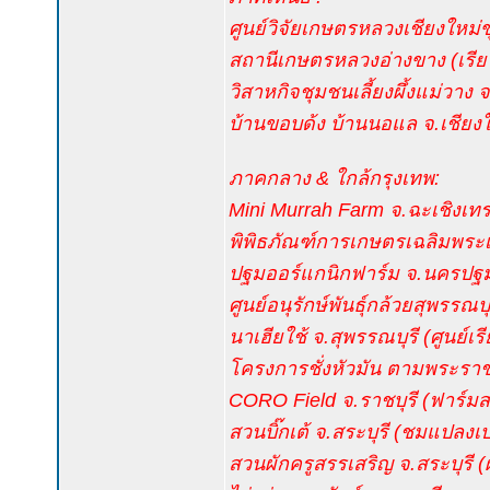
ศูนย์วิจัยเกษตรหลวงเชียงใหม
สถานีเกษตรหลวงอ่างขาง (เรียนร
วิสาหกิจชุมชนเลี้ยงผึ้งแม่วาง จ
บ้านขอบด้ง บ้านนอแล จ.เชียงให
ภาคกลาง & ใกล้กรุงเทพ:
Mini Murrah Farm จ.ฉะเชิงเทร
พิพิธภัณฑ์การเกษตรเฉลิมพระเ
ปฐมออร์แกนิกฟาร์ม จ.นครปฐ
ศูนย์อนุรักษ์พันธุ์กล้วยสุพรรณบ
นาเฮียใช้ จ.สุพรรณบุรี (ศูนย์เรี
โครงการชั่งหัวมัน ตามพระราชด
CORO Field จ.ราชบุรี (ฟาร์มสไต
สวนบิ๊กเต้ จ.สระบุรี (ชมแปลง
สวนผักครูสรรเสริญ จ.สระบุรี 