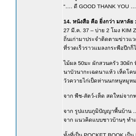
“…. ดี GOOD THANK YOU …. กูรู้
14. หนังสือ คือ ยิ่งกว่า มหาลัย 
27 มี.ค. 37 – บ่าย 2 โมง KIM 
ถิ่นเก่ามาประจำติดตามข่าวแวด
ที่รวดเร็วราวแมลงกระพือปีกก
ไม้ผล 50มะ ผักสวนครัว 30ผัก 
นาบัวนากะเฉดนาแห้ว เห็ดโคนเ
วัวควายไก่เป็ดห่านนกหนูหมูห
จาก พืช-สัตว์-เห็ด สดใหม่จากฟา
จาก รูปแบบภูมิปัญญาพื้นบ้าน 
จาก แนวคิดแบบชาวบ้านๆ ทำแค่พ
ทั้งที่เป็น POCKET BOOK เป็