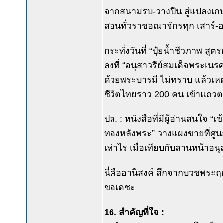
จากสนามรบ-วางปืน สู่แปลงเกษตร
สอนทั่วราชอณาจักรทุก เสาร์-อ
กระทั่งวันที่ “ปุ๋ยน้ำชีวภาพ 
ลงที่ “อนุสาวรีย์สมเด็จพระเนร
ด้วยพระบารมี ไม่ทราบ แล้วเหตุ
ชีวิตไทยราว 200 คน เข้าแถวตอน
ปล. : หนังสือที่มีผู้อ่านสนใจ “เ
ทองหลังพระ” วางแผงขายที่ศูนย์
เท่าไร เมื่อเทียบกับลานหน้าอ
นี่คืออานิสงค์ สึกจากบวชพระฤ
ขอเดชะ
16. สำคัญที่ใจ :