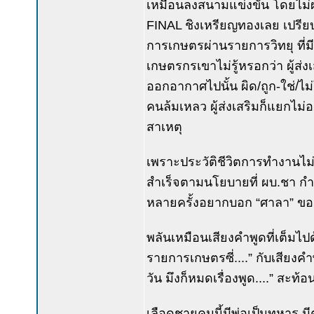
เหมือนลงสนามแข่งขัน โดยไม่
FINAL ชิงเหรียญทองเลย เปรีย
การเกษตรผ่านรายการวิทยุ ที่มี
เกษตรกรเขาไม่รู้หรอกว่า ผู้ส่
ออกอากาศไปนั้น ผิด/ถูก-ใช่/ไ
คนล้มเหลว ผู้ส่งเสริมก็แยกไม
สาเหตุ
เพราะประวัติชีวิตการทำงานไม่
สำเร็จตามนโยบายที่ ผบ.ชา กำ
หลายครั้งอยากบอก “ศาลา” ขอเล
พลันเหมือนเสียงคำพูดที่เต็มไ
รายการเกษตรซี่....” กับเสียงค
วัน มึงก็หมดเรื่องพูด....” สะ
เลือดชายคนนี้มีพ่อเป็นทหาร 