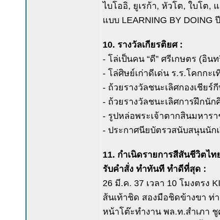
ไบโออิ, ยูเรก้า, หัวโต, ใบโต, 
แบบ LEARNING BY DOING ปี 2
10. รางวัลเกียรติยศ :
- โล่เป็นคน “ดี” ศรีเกษตร (อ
- โล่ศิษย์เก่าดีเด่น ร.ร.โคกกะเ
- ถ้วยรางวัลชนะเลิศกองเชียร์กี
- ถ้วยรางวัลชนะเลิศการฝึกนัก
- รูปหล่อพระเจ้าตากสินมหาร
- ประกาศนียบัตรวสนับสนุนนักเ
11. กำเนิดรายการสีสันชีวิตไท
รับคำสั่ง ทำทันที ทำดีที่สุด :
26 มี.ค. 37 เวลา 10 โมงตรง 
ส้นเท้าชิด สองมือชิดข้างขา 
หน้าโต๊ะทำงาน พล.ท.สำเภา ชูศ