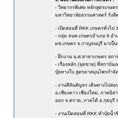
- วิทยากรพิเศษ หลักสูตรเกษต
มหาวิทยาลัยธรรมศาสตร์ รังสิต
- เปิดสอนที่ RKK เกษตรทั่วไป 10
- กลุ่ม จนท.เกษตรอำเภอ 6 อำเ
ผช.เกษตร จ.กาญจนบุรี มาเป็น
- ฝึกงาน น.ศ.สาขาเกษตร สถาบ
- เรื่องหลัก (จุดขาย) ที่สถาบ
ปุ๋ยทางใบ สูตรยาสมุนไพรกำจัด
- งานสีสันสัญจร เดินทางไปสอ
อ.เชียงดาว เชียงใหม่, ภาคอิส
ออก จ.ตราด, ภาคไต้ อ.กุยบุรี ป
- งานเปิดสอนที่ RKK ทำปุ๋ยน้ำ