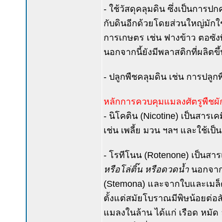
- ใช้วัสดุคลุมดิน ซึ่งเป็นการปก
กับดินอีกด้วยโดยส่วนใหญ่มักใ
การเกษตร เช่น ฟางข้าว ตอซังพ
นอกจากนี้ยังมีพลาสติกที่ผลิต
- ปลูกพืชคลุมดิน เช่น การปลูกพ
หลักการควบคุมแมลงศัตรูพืชผ
- นิโคติน (Nicotine) เป็นสารเ
เช่น เพลี้ย มวน ฯลฯ และใช้
- โรทีโนน (Rotenone) เป็นส
หรือโล่ติ๊น หรือดวดน้ำ
นอกจาก
(Stemona) และจากใบและเมล็ดข
ตั้งแต่สมัยโบราณมีพิษน้อยต่
แมลงในล้าน ได้แก่ เรือด หมัด