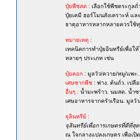
ปุ๋ยพืชสด :
เลือกใช้พืชตระกูลถั่
ปุ๋ยเคมี ฮอร์โมนสังเคราะห์ แล
ธาตุอาหารหลากหลายควรใช้ทุกส
หมายเหตุ :
เทคนิคการทำปุ๋ยอินทรีย์เพื่อ
หลายๆ ประเภท เช่น
ปุ๋ยคอก :
มูลวัว/ควาย/หมู/แพะ.
เศษซากพืช :
ฟาง. ต้นถั่ว. เปล
อื่นๆ :
น้ำมะพร้าว. นมสด. น้ำซา
เศษอาหารจากครัวเรือน. มูลวัว/ห
จุลินทรีย์ :
จุลินทรีย์เพื่อการเกษตรที่ดีที่ส
ณ ใจกลางแปลงเกษตร เพื่อเปิด