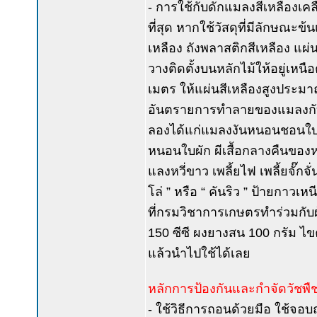
- การใช้กับดักแมลงสีเหลืองเคล
ที่สุด หากใช้วัสดุที่มีลักษณะข
เหลือง ถังพลาสติกสีเหลือง แผ่
วางติดตั้งบนหลักไม้ให้อยู่เหนื
เมตร ให้แผ่นสีเหลืองสูงประม
อันตรายการทำลายของแมลงกับพื
ลองได้แก่แมลงงันหนอนชอนใบ 
หนอนใบผัก ผีเสื้อกลางคืนของ
แลงหวี่ขาว เพลี้ยไฟ เพลี้ยจั๊ก
โล่ ” หรือ “ คันริว ” ป้ายกาว
ที่กรมวิชาการเกษตรทำร่วมกับผู
150 ซีซี ผงยางสน 100 กรัม ไขคาร
แล้วนำไปใช้ได้เลย
หลักการป้องกันและกำจัดวัชพืช
- ใช้วิธีการถอนด้วยมือ ใช้จอ