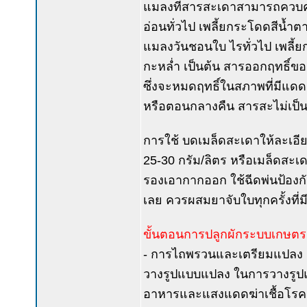
แมลงที่สารสะเดาสามารถควบคุ
อ่อนทั่วไป เพลี้ยกระโดดสีน้ำต
แมลงวันชอนใบ ไรทั่วไป เพลี้
กะหล่ำ เป็นต้น สารออกฤทธิ์ของ
ซึ่งจะหมดฤทธิ์ในสภาพที่มีแดด 
หรือตอนกลางคืน สารสะไม่เป็นอ
การใช้ บดเมล็ดสะเดาให้ละเอีย
25-30 กรัม/ลิตร หรือเมล็ดสะเด
รองเอากากออก ใช้ฉีดพ่นป้องก
เลย ควรผสมยาจับใบทุกครั้งที่ม
ขั้นตอนการปลูกผักระบบเกษตรอิ
- การไถพรวนและเตรียมแปลง ต
วางรูปแบบแปลง ในการวางรูป
อาหารและแสงแดดฆ่าเชื้อโรค แ