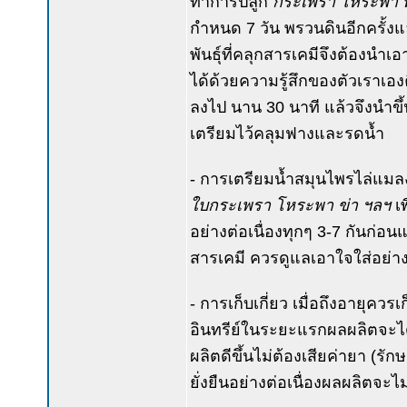
ทำการปลูก
กระเพรา โหระพา 
กำหนด 7 วัน พรวนดินอีกครั้งแล
พันธุ์ที่คลุกสารเคมีจึงต้องนำเ
ได้ด้วยความรู้สึกของตัวเราเองค
ลงไป นาน 30 นาที แล้วจึงนำข
เตรียมไว้คลุมฟางและรดน้ำ
- การเตรียมน้ำสมุนไพรไล่แมล
ใบกระเพรา โหระพา ข่า ฯลฯ
เ
อย่างต่อเนื่องทุกๆ 3-7 กันก่อ
สารเคมี ควรดูแลเอาใจใส่อย่าง
- การเก็บเกี่ยว เมื่อถึงอายุควร
อินทรีย์ในระยะแรกผลผลิตจะได
ผลิตดีขึ้นไม่ต้องเสียค่ายา (รั
ยั่งยืนอย่างต่อเนื่องผลผลิตจะ