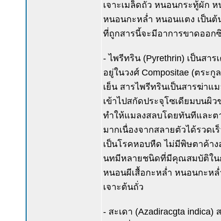
เจาะเมล็ดถั่ว หนอนกระทู้ผัก
หนอนกะหล่ำ หนอนแตง เป็นต้น ส
ที่ถูกสารนี้จะมีอาการขาดออกซ
- ไพรีทริน (Pyrethrin) เป็นสาร
อยู่ในวงศ์ Compositae (ตระกู
เย็น สารไพรีทรินเป็นสารฆ่าแ
เข้าไปสกัดประจุโซเดียมบนผิ
ทำให้แมลงสลบโดยทันทีและตานใน
มากเนื่องจากสลายตัวได้รวดเร
เป็นโรคหอบหืด ไม่มีพิษตาค้าง
นทมีหลายชนิดที่มีคุณสมบัติใน
หนอนผีเสื้อกะหล่ำ หนอนกะหล่
เจาะต้นถั่ว
- สะเดา (Azadiracgta indica)