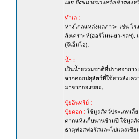
เลย ถึงขนาดบางครั้งเจ้าของหร
ทำเล :
ห่างไกลแหล่งมลภาวะ เช่น โรง
สังเคราะห์(ฮอร์โมน-ยา-ฯลฯ),
(จีเอ็มโอ).
น้ำ :
เป็นน้ำธรรมชาติที่ปราศจาการเจ
จากคอกปศุสัตว์ที่ใช้สารสังเค
มาจากกองขยะ,
ปุ๋ยอินทรีย์ :
ปุ๋ยคอก :
ใช้มูลสัตว์ประเภทเลี
ตากแห้งเก็บนานข้ามปี ใช้มูลสัตว
ธาตุฟอสฟอรัสและโปแตสเซียม) ท