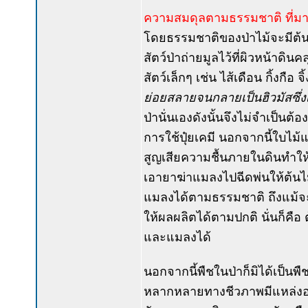
ความสมดุลตามธรรมชาติ ที่มาข
โดยธรรมชาติของป่าไม้จะมีต้น
สัตว์ป่าถ่ายมูลไว้ที่ผิวหน้าดิ
สัตว์เล็กๆ เช่น ไส้เดือน กิ้งกือ
ย่อยสลายจนกลายเป็นฮิวมัสซึ่
ป่านั่นเองดังนั้นจึงไม่จำเป็น
การใช้ปุ๋ยเคมี นอกจากนี้ใบไม้
สูญเสียความชื้นภายในดินทำใ
เอายาฆ่าแมลงไปฉีดพ่นให้ต้นไ
แมลงได้ตามธรรมชาติ ถึงแม้จ
ให้ผลผลิตได้ตามปกติ นั่นก็คือ
และแมลงได้
นอกจากนี้พืชในป่าก็มิได้เป็น
หลากหลายทางชีวภาพมีแหล่ง