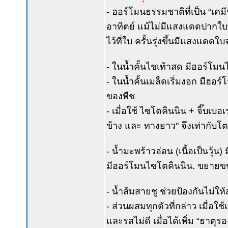
- ฮอร์โมนธรรมชาติที่เป็น “เคมี
อาทิตย์ แม้ไม่มีแสงแดดปากใบ
ไว้ที่ใบ ครั้นรุ่งขึ้นมีแสงแดด
- ในน้ำคั้นไชเท้าสด มีฮอร์โ
- ในน้ำคั้นเมล็ดเริ่มงอก มีฮ
ของพืช
- เมื่อใช้ ไซโตคินนิน + จิ๊บเ
ข้าง และ ทางยาว" จึงเท่ากับโ
- น้ำมะพร้าวอ่อน (เนื้อเป็นวุ
มีฮอร์โมนไซโตคินนิน. ขยาย
- น้ำส้มสายชู ช่วยป้องกันไม่ให
- ส่วนผสมทุกตัวที่กล่าว เมื่อใ
และรสไม่ดี เมื่อได้เพิ่ม “ธาตุร