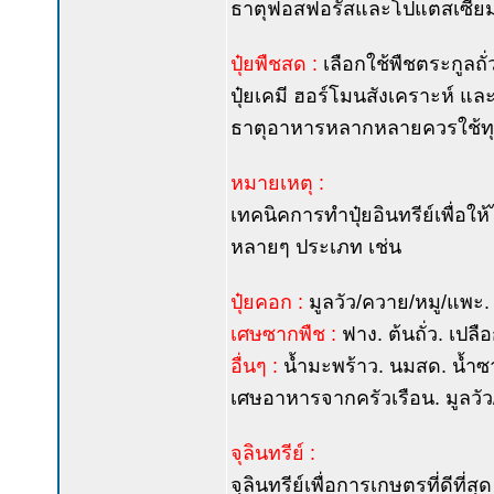
ธาตุฟอสฟอรัสและโปแตสเซียม) ท
ปุ๋ยพืชสด :
เลือกใช้พืชตระกูลถั่
ปุ๋ยเคมี ฮอร์โมนสังเคราะห์ แล
ธาตุอาหารหลากหลายควรใช้ทุกส
หมายเหตุ :
เทคนิคการทำปุ๋ยอินทรีย์เพื่อ
หลายๆ ประเภท เช่น
ปุ๋ยคอก :
มูลวัว/ควาย/หมู/แพะ.
เศษซากพืช :
ฟาง. ต้นถั่ว. เปล
อื่นๆ :
น้ำมะพร้าว. นมสด. น้ำซา
เศษอาหารจากครัวเรือน. มูลวัว/ห
จุลินทรีย์ :
จุลินทรีย์เพื่อการเกษตรที่ดีที่ส