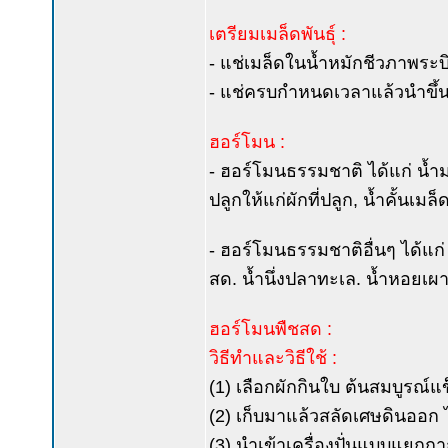
เตรียมเมล็ดพันธุ์ :
- แช่เมล็ดในน้ำหมักชีวภาพระบิ
- แช่ครบกำหนดเวลาแล้วนำขึ้นผ
ฮอร์โมน :
- ฮอร์โมนธรรมชาติ ได้แก่ น้ำมะพ
ปลูกให้แก่ผักที่ปลูก, น้ำคั้นเ
- ฮอร์โมนธรรมชาติอื่นๆ ได้แก่ น
สด. น้ำนึ่งปลาทะเล. น้ำหอยเผา.
ฮอร์โมนพืชสด :
วิธีทำและวิธีใช้ :
(1) เลือกผักกินใบ ต้นสมบูรณ์แ
(2) เก็บมาแล้วสลัดเศษดินออก ไ
(3) นำเข้าเครื่องปั่นแบบแยกกากแ