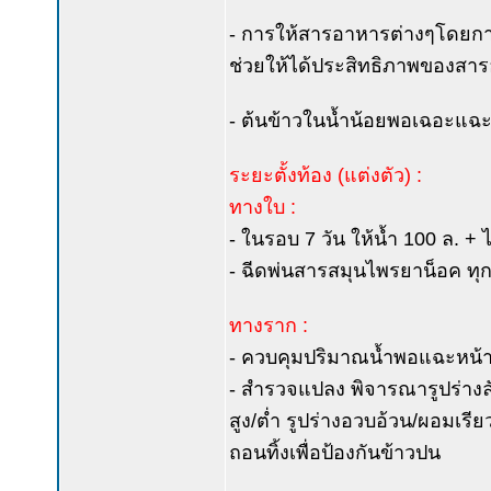
- การให้สารอาหารต่างๆโดยการ
ช่วยให้ได้ประสิทธิภาพของสารอ
- ต้นข้าวในน้ำน้อยพอเฉอะแฉะ
ระยะตั้งท้อง (แต่งตัว) :
ทางใบ :
- ในรอบ 7 วัน ให้น้ำ 100 ล. 
- ฉีดพ่นสารสมุนไพรยาน็อค ทุก
ทางราก :
- ควบคุมปริมาณน้ำพอแฉะหน้าดิ
- สำรวจแปลง พิจารณารูปร่างล
สูง/ต่ำ รูปร่างอวบอ้วน/ผอมเรี
ถอนทิ้งเพื่อป้องกันข้าวปน