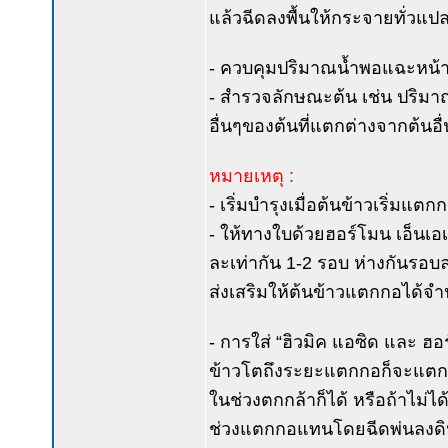
แล้วฉีดลงพื้นให้กระจายทั่วแป
- ควบคุมปริมาณน้ำพอแฉะหน้าดิ
- สำรวจลักษณะต้น เช่น ปริม
อื่นๆของต้นที่แตกต่างจากต้นอื
หมายเหตุ :
- เริ่มบำรุงเมื่อต้นข้าวเริ่มแตก
- ให้ทางใบด้วยฮอร์โมน เอ็นเอเ
ละเท่ากัน 1-2 รอบ ห่างกันรอบละ
ส่งเสริมให้ต้นข้าวแตกกอได้จ
- การใส่ “ฮิวมิค แอซิด และ ฮอร
ข้าวโตถึงระยะแตกกอก็จะแตกกอดี
ในช่วงตกกล้าก็ได้ หรือถ้าไม่ได
ช่วงแตกกอแทนโดยฉีดพ่นลงดิ