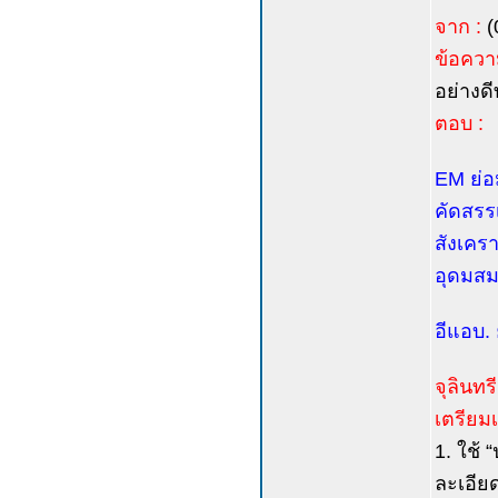
จาก :
(
ข้อควา
อย่างดีท
ตอบ :
EM ย่อม
คัดสรรเ
สังเคร
อุดมสม
อีแอบ. 
จุลินทร
เตรียมเช
1. ใช้ 
ละเอีย