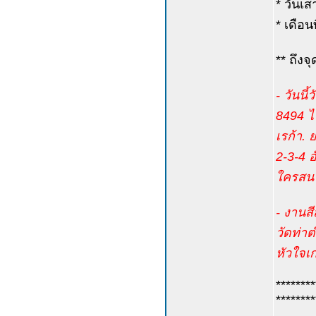
* วันเส
* เดือน
** ถึง
- วันนี
8494 ไป
เรก้า.
2-3-4 
ใครสนใจ
- งานสี
วัดท่า
หัวใจเก
********
********