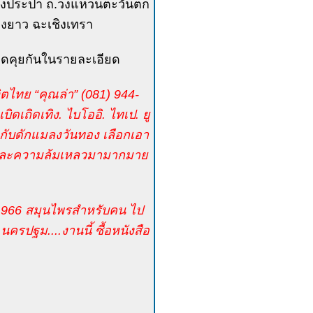
รงกรองประปา ถ.วงแหวนตะวันตก
แปลงยาว ฉะเชิงเทรา
พูดคุยกันในรายละเอียด
ีวิตไทย “คุณล่า” (081) 944-
ดเถิดเทิง. ไบโออิ. ไทเป. ยู
! กับดักแมลงวันทอง เลือกเอา
ร็จและความล้มเหลวมามากมาย
83-1966 สมุนไพรสำหรับคน ไป
ครปฐม....งานนี้ ซื้อหนังสือ