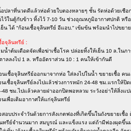
นื้อปลาที่นวดดีแล้วห่อด้วยใบตองหลายๆ ชั้น รัดห่อด้วยเชื
บไว้ในตู้กับข้าว ทิ้งไว้ 7-10 วัน ช่วงอุณหภูมิอากาศปกติ หรื
็น ได้ “ก้อนเชื้อจุลินทรีย์ อีแอบ." เข้มข้น พร้อมนำไปขยายเ
้อจุลินทรีย์ :
ยมน้ำต้มเดือดจัดเพื่อฆ่าเชื้อโรค ปล่อยทิ้งให้เย็น 10 ล.ใน
ตาลลงไป 1 ล. หรืออัตราส่วน 10 : 1 คนให้เข้ากันดี
อนเชื้อจุลินทรีย์ออกมาจากห่อ ใส่ลงไปในน้ำ ขยายเชื้อ คนเค
้อนเชื้อจุลินทรีย์ลงไปแล้วช่วงการหมัก 24-48 ชม.แรกให้ปิ
4-48 ชม.ไปแล้วคลายฝาออกปิดพอหลวม ระวังอย่าให้สิ่งแป
นเพื่อเติมอากาศให้แก่จุลินทรีย์
จสอบประจำวันด้วยการสังเกตฟองที่เกิดขึ้นในถังขยายเชื้อ
ลินทรีย์จำนวนมาก สมบูรณ์ และแข็งแรง แต่ถ้ามีฟองผุดขึ้นม