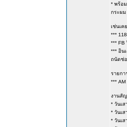
* พร้อม
กระผม พ
เช่นเค
*** 11
*** FB 
*** อิน
ถนัดช่
รายการว
*** AM 
งานสัญ
* วันเส
* วันเส
* วันเ