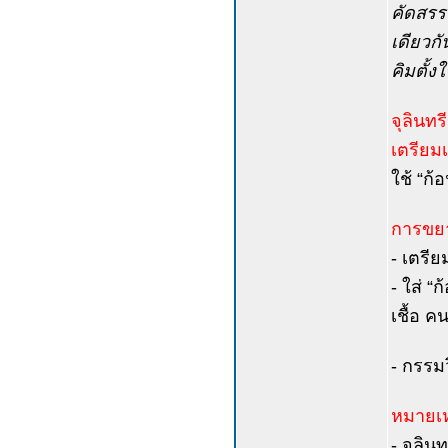
คัดสรรส
เดียวกัน
คิมตั้งใ
จุลินทรี
เตรียมเช
ใช้ “ก้
การขยาย
- เตรีย
- ใส่ “
เชื้อ ค
- กรรม
หมายเห
- จุลิน