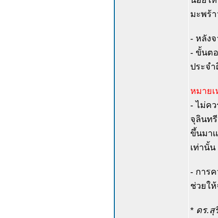
น้อยให้
มะพร้าว
- หลังจ
- ขั้น
ประจำถ
หมายเห
- ไม่คว
จุลินทร
ขึ้นมาแ
เท่านั้น
- การคว
ช่วยให้
*
ดร.สุร