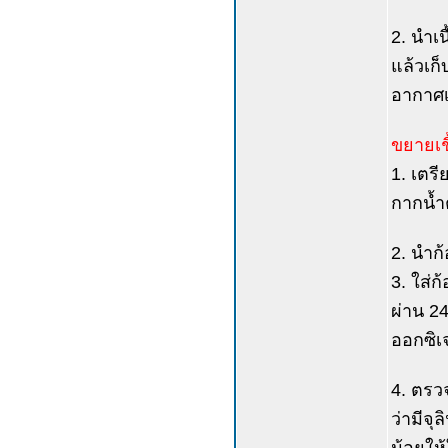
2. นำเ
แล้วเก็
อากาศเย
ขยายเชื
1. เตรี
กากน้ำ
2. นำก้
3. ใส่ก
ผ่าน 2
ออกซิเจ
4. ตรว
ว่ามีจุ