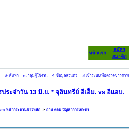
สมัคร
หน้าแรก
สมาชิก
ว
ค้นหา
กลุ่มผู้ใช้งาน
ข้อมูลส่วนตัว
เข้าระบบเพื่อตรวจข่าวสาร
จำวัน 13 มิ.ย. * จุลินทรีย์ อีเอ็ม. vs อีแอบ.
om หน้ากระดานข่าวหลัก
->
ถาม-ตอบ ปัญหาการเกษตร