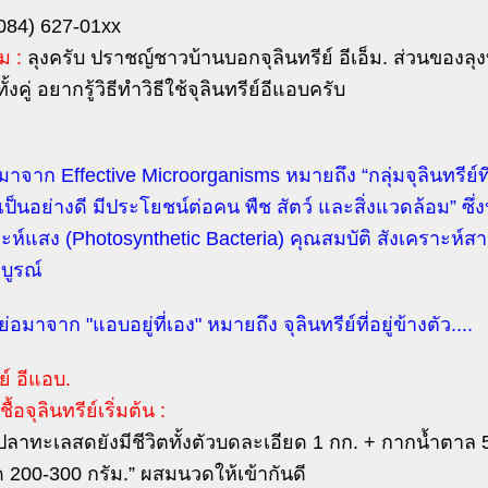
084) 627-01xx
ม :
ลุงครับ ปราชญ์ชาวบ้านบอกจุลินทรีย์ อีเอ็ม. ส่วนของลุง
ั้งคู่ อยากรู้วิธีทำวิธีใช้จุลินทรีย์อีแอบครับ
าจาก Effective Microorganisms หมายถึง “กลุ่มจุลินทรีย์ที
ป็นอย่างดี มีประโยชน์ต่อคน พืช สัตว์ และสิ่งแวดล้อม” ซึ่ง
าะห์แสง (Photosynthetic Bacteria) คุณสมบัติ สังเคราะห์ส
บูรณ์
ย่อมาจาก "แอบอยู่ที่เอง" หมายถึง จุลินทรีย์ที่อยู่ข้างตัว....
ีย์ อีแอบ.
ื้อจุลินทรีย์เริ่มต้น :
“ปลาทะเลสดยังมีชีวิตทั้งตัวบดละเอียด 1 กก. + กากน้ำตาล 
ด 200-300 กรัม.” ผสมนวดให้เข้ากันดี