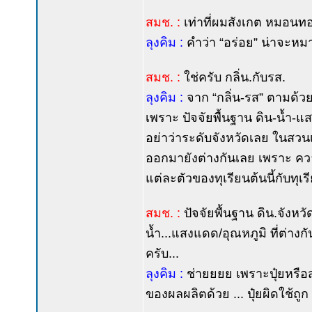
สมช. :
เท่าที่ผมสังเกต หมอนทอ
ลุงคิม :
คำว่า “อร่อย” น่าจะหมาย
สมช. :
ใช่ครับ กลิ่น.กับรส.
ลุงคิม :
จาก “กลิ่น-รส” ตามด้วย 
เพราะ ปัจจัยพื้นฐาน ดิน-น้ำ-
อย่าว่าระดับจังหวัดเลย ในสวนเด
ออกมายังต่างกันเลย เพราะ คว
แต่ละตัวของทุเรียนต้นนี้กับทุเร
สมช. :
ปัจจัยพื้นฐาน ดิน.จังหวัดนั้
น้ำ...แสงแดด/อุณหภูมิ ที่ต่าง
ครับ...
ลุงคิม :
ช่ายยยย เพราะปุ๋ยหรือ
ของผลผลิตด้วย ... ปุ๋ยผิดใช้ถูก 