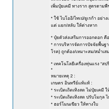
เพิ่มปุ๋ยเคมี ทางราก สูตรตามพื
* ใช้ ไบโออิ/ไทเป/ยูเรก้า อย
แต่ แยก/สลับ ให้ต่างหาก
* ปุ๋ยตัวส่งเสริมการออกดอก คื
* การบริหารจัดการปัจจัยพื้นฐ
โรค) ถูกต้อง/เหมาะสม/สม่ำเส
* เทคโนโลยีเครื่องทุ่นแรง “สปริ
*
หมายเหตุ 2 :
เกษตร อินทรีย์แท้แท้ :
* ระเบิดเถิดเทิงสด ไม่ปุ๋ยเคมี 
* ระเบิดเถิดเทิงสด ปรับโมกุล ไ
* ฮอร์โมนเขียว ให้ทางใบ