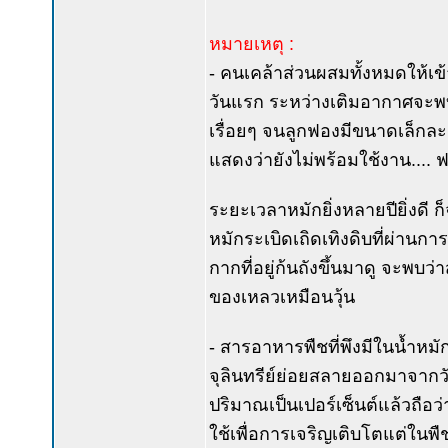
หมายเหตุ :
- คนเคล้าส่วนผสมทั้งหมดให้เข
วันแรก ระหว่างเติมอากาศจะพบ
เรื่อยๆ จนลูกฟองมีขนาดเล็กละ
แสดงว่ายังไม่พร้อมใช้งาน....
ระยะเวลาหมักยิ่งหลายปียิ่งดี ก
หมักระเบิดเถิดเทิงดิบที่ผ่านก
กากที่อยู่ก้นถังขึ้นมาดู จะพบ
ของเหลวเหมือนวุ้น
- สารอาหารพืชที่พึงมีในน้ำหมั
จุลินทรีย์ย่อยสลายออกมาจากวัส
ปริมาณเป็นเปอร์เซ็นต์แล้วถือ
ใช้เพื่อการเจริญเติบโตแต่ใน