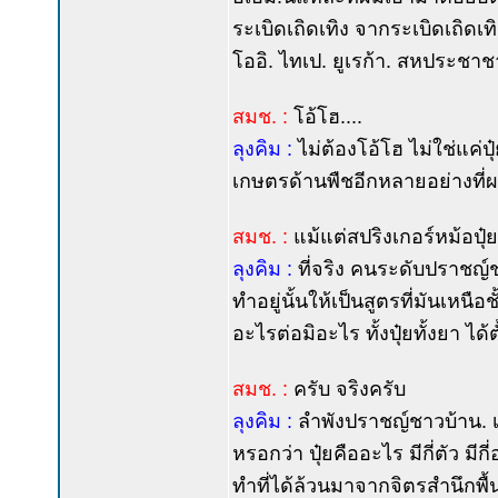
ระเบิดเถิดเทิง จากระเบิดเถิด
โออิ. ไทเป. ยูเรก้า. สหประชาชา
สมช. :
โอ้โฮ....
ลุงคิม :
ไม่ต้องโอ้โฮ ไม่ใช่แค่ป
เกษตรด้านพืชอีกหลายอย่างที่
สมช. :
แม้แต่สปริงเกอร์หม้อปุ๋
ลุงคิม :
ที่จริง คนระดับปราชญ์
ทำอยู่นั้นให้เป็นสูตรที่มันเหนื
อะไรต่อมิอะไร ทั้งปุ๋ยทั้งยา ได
สมช. :
ครับ จริงครับ
ลุงคิม :
ลำพังปราชญ์ชาวบ้าน. เ
หรอกว่า ปุ๋ยคืออะไร มีกี่ตัว มีก
ทำที่ได้ล้วนมาจากจิตรสำนึกพื้นฐ