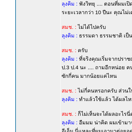
ลุงคิม :
ฟังวิทยุ .... ตอนที่ผม
ระยะเวลากว่า 10 ปีนะ คุณไม่
สมช. :
ไม่ได้ไปครับ
ลุงคิม :
ธรรมดา ธรรมชาติ เป็นเรื่
สมช. :
ครับ
ลุงคิม :
ที่จริงคุณเริ่มจากปราช
ป.3 ป.4 นะ .... ถามอีกหน่อย 
ซักกี่คน มากน้อยแค่ไหน
สมช. :
ไม่กี่คนหรอกครับ ส่วนใ
ลุงคิม :
ทำแล้วใช้แล้ว ได้ผลไ
สมช. :
ก็ไม่เห็นจะได้ผลอะไรนี่
ลุงคิม :
อืมมม น่าคิด ผมเข้ามาจั
อีเอ็ม.นี่แหละที่ผมเอามาต่