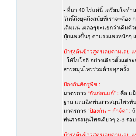
- ที่นา 40 ไร่แค่นี้ เตรียมใจ
วันนี้ถึงยุคถึงสมัยที่เราจะต้อ
เดิมแน่ เผลอๆจะแย่กว่าเดิมด้
ปุ๋ยแพงขึ้นๆ ค่าแรงแพงหนักๆ แถ
บำรุงต้นข้าวสูตรเลยตามเลย แ
- ให้ไบโออิ อย่างเดียวตั้งแต่ระย
สารสมุนไพรร่วมด้วยทุกครั้ง
ป้องกันศัตรูพืช :
มาตรการ
“กันก่อนแก้” :
คือ แม็
ฐาน แถมฉีดพ่นสารสมุนไพรทับเข้
มาตรการ
“ป้องกัน + กำจัด” :
ถ้
พ่นสารสมุนไพรเดี่ยวๆ 2-3 รอบ 
บำรุงต้นข้าวสูตรเลยตามเลย 