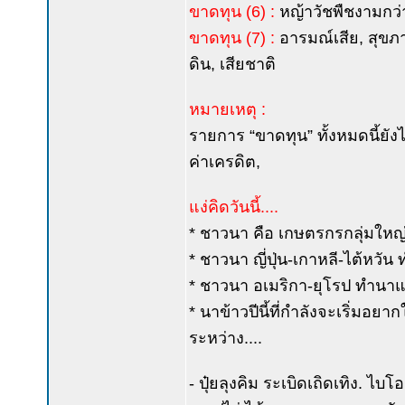
ขาดทุน (6) :
หญ้าวัชพืชงามกว่าข
ขาดทุน (7) :
อารมณ์เสีย, สุขภ
ดิน, เสียชาติ
หมายเหตุ :
รายการ “ขาดทุน” ทั้งหมดนี้ยังไม
ค่าเครดิต,
แง่คิดวันนี้....
* ชาวนา คือ เกษตรกรกลุ่มให
* ชาวนา ญี่ปุ่น-เกาหลี-ไต้หว
* ชาวนา อเมริกา-ยุโรป ทำนาแ
* นาข้าวปีนี้ที่กำลังจะเริ่มอยา
ระหว่าง....
- ปุ๋ยลุงคิม ระเบิดเถิดเทิง. ไบโ