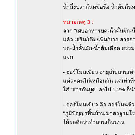
น้ำนึ่งปลาก้นหม้อนึ่ง น้ำต้มก้น
หมายเหตุ 3 :
จาก “เศษอาหารบด-น้ำคั้นผัก-น
แล้ว เสริม/เติม/เพิ่ม/บวก สาร
บด-น้ำคั้นผัก-น้ำต้มเดือด ธรรม
แจก
- ฮอร์โมนเขียว อายุเก็บนานเท่
แต่ละคนไม่เหมือนกัน แต่เท่าที่รู
ใส่ “สารกันบูด” ลงไป 1-2% ก็น่า
- ฮอร์โมนเขียว คือ ฮอร์โมนช
“ภูมิปัญญาพื้นบ้าน มาตรฐานโร
ได้ผลดีกว่าทำนานเก็บนาน