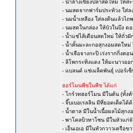
- น้ำล้างเขียงปลาสดใหม่ ให้ส
- นมสดจากฟาร์มประท้วง ใส่ลง
- นมน้ำเหลือง ใส่ลงดินแล้วไ
- นมสดในกล่อง ให้บัวในบึง ดอ
- น้ำแช่ไส้เดือนสดใหม่ ให้ถั่ว
- น้ำคั้นมะละกอสุกงอมสดใหม่ 
- น้ำเจือจางกะปิ เร่งรากกิ่งตอ
- ลิโพกระทิงแดง ให้มะนาวอ
- แบลนด์ แช่เมล็ดพันธุ์ เปอร์เ
ฮอร์โมนพืชในพืช ได้แก่
- โกร์วทฮอร์โมน มีในต้น (ทั้งต้น
- จิ๊บเบอเรลลิน มีที่ยอดเด็ดไ
- น้ำตาล มีในน้ำเนื้อผลไม้สุกง
- พาโคลบิวทาโซน มีในหัวแก่จัด
- เอ็นเอเอ มีในหัวกวาวเครือขาว