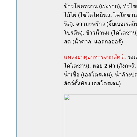
ข้าวโพดหวาน (เร่งราก), หัวไชเ
ไม้ไผ่ (ไซโตไคนินน. ไคโตซาน)
นิส), จาวมะพร้าว (จิ๊บเบอเรลล
โปรตีน), ข้าวน้ำนม (ไคโตซาน)
สด (น้ำตาล, แอลกอฮอร์)
แหล่งธาตุอาหารจากสัตว์ :
นมส
ไคโตซาน), หอย 2 ฝา (สังกะสี. 
น้ำเชื้อ (เอสโตรเจน), น้ำล้างป
สัตว์ตั้งท้อง เอสโตรเจน)