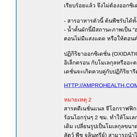
เรียบร้อยแล้ว จึงไม่ต้องออกซิ
- สารอาหารตัวนี้ ต้นพืชรับได
- น้ำคั้นผักนี้มีสถานะภาพเป็น “
ตอนไม่มีแสงแดด หรือให้ตอนค่
ปฏิกิริยาออกซิเดชั่น (OXIDATI
อิเล็กตรอน กับโมเลกุลหรืออะตอ
เดชั่นจะเกิดควบคู่กับปฏิกิริย
HTTP://AMPROHEALTH.COM
หมายเหตุ 2
สารคดีเนชั่นแนล จีโอกราฟฟิกส
ร้อนไอกรุ่นๆ 2 ชม. ทำให้โมเลก
เดิม เปลี่ยนรูปเป็นโมเลกุลขนาดเ
สัตว์ พืช จุลินทรีย์) สามารถนำ