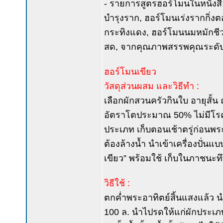
- รายการสูตรฮอร์โมนในหนังสื
บำรุงราก, ฮอร์โมนเร่งรากกิ่งต
กระทิงแดง, ฮอร์โมนนมหมักชี
สด, จากคุณภาพสรรพคุณระดับธรรม
ฮอร์โมนเขียว
วัสดุส่วนผสม และวิธีทำ :
เลือกผักสวนครัวกินใบ อายุสั้น 
อัตราโตประมาณ 50% ไม่มีโรค
ประเภท เก็บตอนเช้าตรู่ก่อนพระอ
ต้องล้างน้ำ นำเข้าเครื่องปั่นแบ
เขียว” พร้อมใช้ เก็บในภาชนะท
วิธีใช้ :
ตกค่ำพระอาทิตย์สิ้นแสงแล้ว นำ
100 ล. นำไปรดให้แก่ผักประเภท