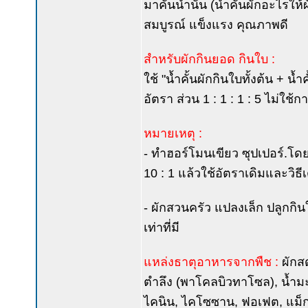
มาคั้นน้ำนั้น (น้ำคั้นผักอะไรให
สมบูรณ์ แข็งแรง คุณภาพดี
สำหรับผักกินยอด กินใบ :
ใช้ "น้ำคั้นผักกินใบทั้งต้น + น
อัตรา ส่วน 1 : 1 : 1 : 5 ไม่ใ
หมายเหตุ :
- ทำฮอร์โมนเขียว ซุปเปอร์.โดย 
10 : 1 แล้วใช้อัตราเดิมและวิธีเ
- ผักสวนครัว แปลงเล็ก ปลูกก
เท่าที่มี
แหล่งธาตุอาหารจากพืช :
ผักส
ตำลึง (พาโคลบิวทาโซล), น้ำมะ
ไคนิน, ไคโซซาน, ฟอเฟต, แม็ก