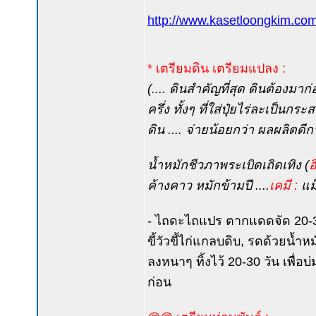
http://www.kasetloongkim.
* เตรียมดิน เตรียมแปลง :
(.... ดินสำคัญที่สุด ดินต้องมาก่อ
ครึ่ง ทั้งๆ ที่ใส่ปุ๋ยไร่ละเป็นกร
ดิน .... จ่ายน้อยกว่า ผลผลิตดีก
น้ำหมักชีวภาพระเบิดเถิดเทิง (
อ
ค้างคาว หมักข้ามปี ....
เคมี :
แม็
- ไถดะไถแปร ตากแดดจัด 20-30 แด
ขี้วัวขี้ไก่แกลบดิบ, รดด้วยน้ำ
ลงหนาๆ ทิ้งไว้ 20-30 วัน เพื่
ก่อน