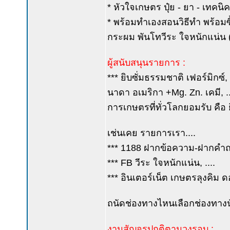
* หัวใจเกษตร ปุ๋ย - ยา - เทคน
* พร้อมทำเองสอนวิธีทำ พร้อมซื้
กระผม พันโทวีระ ใจหนักแน่น (ค
ผู้สนับสนุนรายการ :
*** ยิบซั่มธรรมชาติ เฟอร์มิกซ์
นาดา อเมริกา +Mg. Zn. เคมี, ...
การเกษตรที่ทั่วโลกยอมรับ คือ
เช่นเคย รายการเรา....
*** 1188 ฝากข้อความ-ฝากคำถาม
*** FB วีระ ใจหนักแน่น, ....
*** อินเตอร์เน็ต เกษตรลุงคิม ด
ถนัดช่องทางไหนเลือกช่องทางนั
งานสัญจรปกติตามวงรอบ :