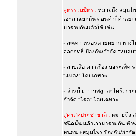
สูตรรวมมิตร :
หมายถึง สมุนไพร
เอามาแยกกัน ตอนทำก็ทำแยกถ
มารวมกันแล้วใช้ เช่น
- สะเดา หนอนตายหยาก หางไหล
ออกฤทธิ์ ป้องกัน/กำจัด “หนอ
- สาบเสือ ดาวเรือง บอระเพ็ด พ
“แมลง” โดยเฉพาะ
- ว่านน้ำ. กานพลู. ตะไคร้. กระเ
กำจัด “โรค” โดยเฉพาะ
สูตรสหประชาชาติ :
หมายถึง สม
ชนิดนั้น แล้วเอามารวมกัน ทำพ
หนอน +สมุนไพร ป้องกัน/กำจัด