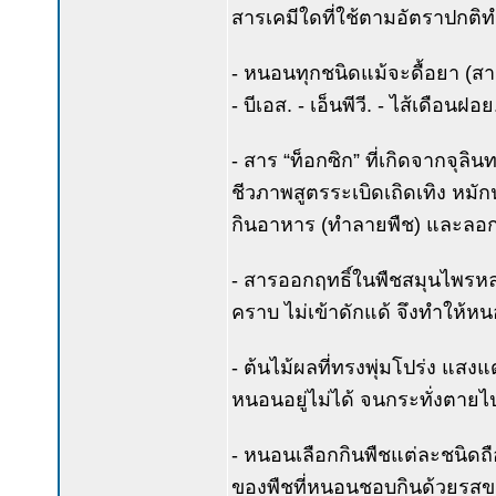
สารเคมีใดที่ใช้ตามอัตราปกติ
- หนอนทุกชนิดแม้จะดื้อยา (สารเ
- บีเอส. - เอ็นพีวี. - ไส้เดือนฝอ
- สาร “ท็อกซิก” ที่เกิดจากจุลิ
ชีวภาพสูตรระเบิดเถิดเทิง หม
กินอาหาร (ทำลายพืช) และลอก
- สารออกฤทธิ์ในพืชสมุนไพรห
คราบ ไม่เข้าดักแด้ จึงทำให้ห
- ต้นไม้ผลที่ทรงพุ่มโปร่ง แส
หนอนอยู่ไม่ได้ จนกระทั่งตายไ
- หนอนเลือกกินพืชแต่ละชนิดถ
ของพืชที่หนอนชอบกินด้วยรสขอ