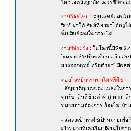
ใดช่วงหนึ่งถูกตัด วงจรชีวิตย่อ
งานวิจัยไทย :
ครูแพทย์แผนโบรา
“ยา” มาให้ ศิษย์ที่หามาได้ครูให
นั้น ศิษย์คนนั้น “สอบได้”
งานวิจัยฝรั่ง :
ในโลกนี้มีพืช 2,4
วิเคราะห์/เปรียบเทียบ แล้ว สรุป
สารออกฤทธิ์ หรือตัวยา” มีผลต่
ตอบโจทย์สารสมุนไพรที่พืช :
- สัญชาติญาณของแมลงในการเข้
ตุ่มรับกลิ่นที่ข้างลำตัว) หากกล
หมายตามต้องการ ก็จะไม่เข้าหาพ
- แมลงเข้าหาพืชเป้าหมายเพื่อก
เป้าหมายที่เคยกินเปลี่ยนไปจาก