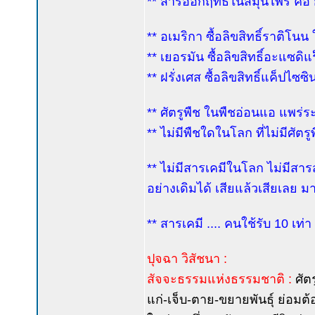
** สารออกฤทธิ์ในสมุนไพร คือ กล
** อเมริกา ซื้อลิขสิทธิ์ราติ
** เยอรมัน ซื้อลิขสิทธิ์อะแซดิ
** ฝรั่งเศส ซื้อลิขสิทธิ์แค็ปไซซ
** ศัตรูพืช ในพืชอ่อนแอ แพร่
** ไม่มีพืชใดในโลก ที่ไม่มีศัตรู
** ไม่มีสารเคมีในโลก ไม่มีสา
อย่างเดิมได้ เสียแล้วเสียเลย มาต
** สารเคมี .... คนใช้รับ 10 เท่า
ปุจฉา วิสัชนา :
สัจจะธรรมแห่งธรรมชาติ :
ศัตร
แก่-เจ็บ-ตาย-ขยายพันธุ์ ย่อมต