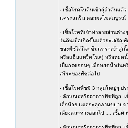
- เชื้อโรคในดินเข้าสู่ลำต้นแ
แคระแกร็น ดอกผลไม่สมบูรณ์
- เชื้อโรคที่เข้าทำลายส่วนต่างๆข
ในดินเมื่อเกิดขึ้นแล้วจะเจริ
ของพืชได้ก็จะซึมแทรกเข้าสู่เนื้
หรือแอ็นแทร็คโนส) หรือหยดน้ำค
เป็นกรดอ่อนๆ เมื่อหยดน้ำฝนหรื
สรีระของพืชต่อไป
- เชื้อโรคพืชมี 3 กลุ่มใหญ่ๆ ปร
- ลักษณะหรืออาการพืชที่ถูก "
เล็กน้อย แผลจะลุกลามขยายจาก
เคียงและห่างออกไป .... เชื้อต
- ลักษณะหรืออาการพืชที่ถูก "