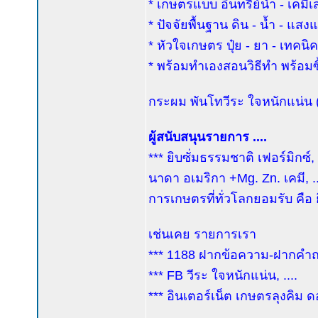
* เกษตรแบบ อินทรีย์นำ - เคมีเ
* ปัจจัยพื้นฐาน ดิน - น้ำ - แส
* หัวใจเกษตร ปุ๋ย - ยา - เทคน
* พร้อมทำเองสอนวิธีทำ พร้อมซื้
กระผม พันโทวีระ ใจหนักแน่น (ค
ผู้สนับสนุนรายการ ....
*** ยิบซั่มธรรมชาติ เฟอร์มิกซ์
นาดา อเมริกา +Mg. Zn. เคมี, ...
การเกษตรที่ทั่วโลกยอมรับ คือ
เช่นเคย รายการเรา
*** 1188 ฝากข้อความ-ฝากคำถาม
*** FB วีระ ใจหนักแน่น, ....
*** อินเตอร์เน็ต เกษตรลุงคิม ด