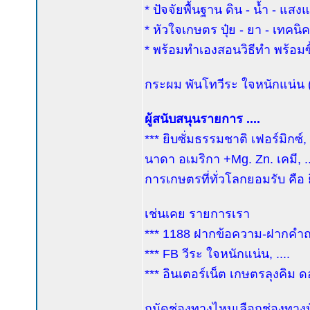
* ปัจจัยพื้นฐาน ดิน - น้ำ - แส
* หัวใจเกษตร ปุ๋ย - ยา - เทคน
* พร้อมทำเองสอนวิธีทำ พร้อมซื้
กระผม พันโทวีระ ใจหนักแน่น (ค
ผู้สนับสนุนรายการ ....
*** ยิบซั่มธรรมชาติ เฟอร์มิกซ์
นาดา อเมริกา +Mg. Zn. เคมี, ...
การเกษตรที่ทั่วโลกยอมรับ คือ
เช่นเคย รายการเรา
*** 1188 ฝากข้อความ-ฝากคำถาม
*** FB วีระ ใจหนักแน่น, ....
*** อินเตอร์เน็ต เกษตรลุงคิม ด
ถนัดช่องทางไหนเลือกช่องทางนั