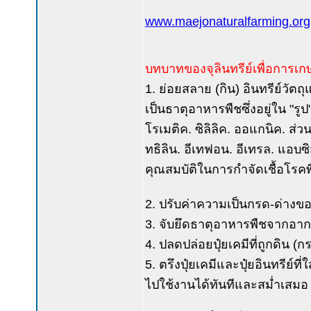
www.maejonaturalfarming.org
บทบาทของจุลินทรีย์เพื่อการเก
1. ย่อยสลาย (กิน) อินทรีย์วัตถุ
เป็นธาตุอาหารพืชซึ่งอยู่ใน "รู
โรเมติค. ซิลิลิค. ออแกนิค. ส่ว
ทธิลิน. อีเทฟอน. อีเทรล. แอบซิส
คุณสมบัติในการกำจัดเชื้อโรคพ
2. ปรับค่าความเป็นกรด-ด่างขอ
3. จับยึดธาตุอาหารพืชจากอาก
4. ปลดปล่อยปุ๋ยเคมีที่ถูกดิน (
5. ตรึงปุ๋ยเคมีและปุ๋ยอินทรีย์ท
ไปใช้งานได้ทันทีและสม่ำเสมอ