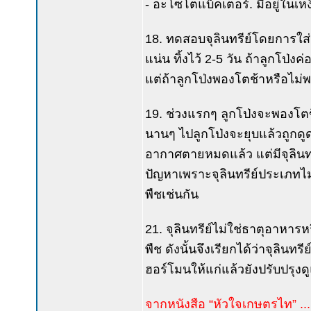
- อะโซโตแบ็คเตอร์. มีอยู่ใน
18. ทดสอบจุลินทรีย์โดยการใส่
แน่น ทิ้งไว้ 2-5 วัน ถ้าลูกโป่
แต่ถ้าลูกโป่งพองโตช้าหรือไม่
19. ช่วงแรกๆ ลูกโป่งจะพองโตขึ
นานๆ ไปลูกโป่งจะยุบแล้วถูกด
อากาศตายหมดแล้ว แต่มีจุลินทร
ปัญหาเพราะจุลินทรีย์ประเภทไม่
พืชเช่นกัน
21. จุลินทรีย์ไม่ใช่ธาตุอาหาร
พืช ดังนั้นจึงเรียกได้ว่าจุลินท
ฮอร์โมนให้แก่แล้วยังปรับปรุงด
จากหนังสือ “หัวใจเกษตรไท” ....