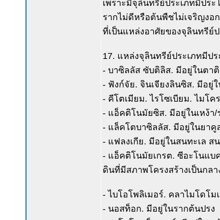
เพราะมีจุลินทรีย์ประเภทมีประ
รากไม่ดีหรือต้นพืชไม่เจริญงอกง
ที่เป็นแหล่งอาศัยของจุลินทรีย์
17. แหล่งจุลินทรีย์ประเภทมีปร
- บาซิลลัส ซับติลิส. มีอยู่ในต
- ฟังก์จัย. จินเจียงลินซิส. มีอย
- คีโตเมียม. ไรโซเบียม. ไมโครไ
- แอ็คติโนมัยซิส. มีอยู่ในเหง้า
- แล็คโตบาซิลลัส. มีอยู่ในยาคูล
- แฟลงเกีย. มีอยู่ในสนทะเล สน
- แอ็คติโนมัยเกรต. ซีอะโนแบคทีเร
ดินที่มีสภาพโครงสร้างเป็นกลา
- ไบโอโพลิเมอร์. คลาไมโดโมแน
- นอสท็อก. มีอยู่ในรากต้นปรง