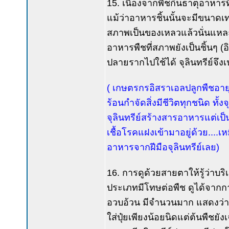
15. เนื่องจากพืชกินธาตุอาหารท
แม้ว่าอาหารชิ้นนั้นจะมีขนาดเท
สภาพเป็นของเหลวแล้วนั่นแหละพื
อาหารพืชที่สภาพยังเป็นชิ้นๆ (
ปลายรากไปใช้ได้ จุลินทรีย์จึงเ
( เกษตรกรอิสราเอลปลูกพืชอายุส
ร้อนกำจัดสิ่งมีชีวิตทุกชนิด ทั้
จุลินทรีย์สร้างสารอาหารแต่เป
เชื้อโรคแฝงเข้ามาอยู่ด้วย....
อาหารจากฝีมือจุลินทรีย์เลย)
16. การดูด้วยสายตาให้รู้ว่าบริ
ประเภทมีโทษต่อพืช ดูได้จากกา
อวบอ้วน มีจำนวนมาก แสดงว่าดิ
ใส่ปุ๋ยเพียงน้อยนิดแต่ต้นพืชยัง