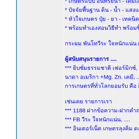
* เกษตรแบบ อินทรีย์นำ - เคมีเ
* ปัจจัยพื้นฐาน ดิน - น้ำ - แส
* หัวใจเกษตร ปุ๋ย - ยา - เทคน
* พร้อมทำเองสอนวิธีทำ พร้อมซื้
กระผม พันโทวีระ ใจหนักแน่น (ค
ผู้สนับสนุนรายการ ....
*** ยิบซั่มธรรมชาติ เฟอร์มิกซ์
นาดา อเมริกา +Mg. Zn. เคมี, ...
การเกษตรที่ทั่วโลกยอมรับ คือ
เช่นเคย รายการเรา
*** 1188 ฝากข้อความ-ฝากคำถาม
*** FB วีระ ใจหนักแน่น, ....
*** อินเตอร์เน็ต เกษตรลุงคิม ด