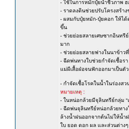
- ใช้ในการหมักปุ๋ยน้ำชีวภาพ ฮ
- ราดลงดินช่วยปรับโครงสร้างข
- ผสมกับปุ๋ยหมัก-ปุ๋ยคอก ให้ได้
ขึ้น
- ช่วยย่อยสลายเศษซากอินทรีย์ว
มาก
- ช่วยย่อยสลายฟางในนาข้าวที่ไถ
- ฉีดพ่นทางใบช่วยกำจัดเชื้อ
แม่ผีเสื้อฝ่อจนฟักออกมาเป็นตัว
- กำจัดเชื้อโรคในน้ำในร่องสวน
หมายเหตุ :
- ในหน่อกล้วยมีจุลินทรีย์กลุ่ม
- ฉีดพ่นจุลินทรีย์หน่อกล้วยทา
ล้างน้ำฝนออกจากต้นไม่ให้น้ำ
ใบ ยอด ดอก ผล และส่วนต่างๆ ข