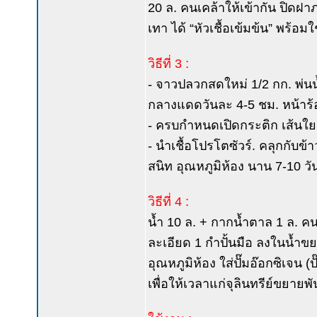
20 ล. คนเคล้าให้เข้ากัน ปิดฝาภ
เทา ได้ “หัวเชื้อเข้มข้น” พร้อม
วิธีที่ 3 :
- จาวปลวกสดใหม่ 1/2 กก. พ่นน
กลางแดดวันละ 4-5 ชม. หน้าร้อ
- ครบกำหนดเปิดกระติก เส้นใยส
- นำเชื้อโปรโตซัวร์. คลุกกับข้
สนิท อุณหภูมิห้อง นาน 7-10 วัน 
วิธีที่ 4 :
น้ำ 10 ล. + กากน้ำตาล 1 ล. คน
ละเอียด 1 กำปั้นมือ ลงในน้ำขย
อุณหภูมิห้อง ใส่ปั๊มอ๊อกซิเจน (ป
เพื่อให้เวลาแก่จุลินทรีย์ขยายพ