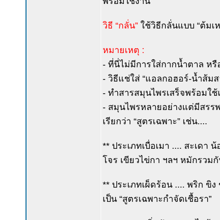
พร้อมใช้งาน
วิธี “กลั่น”
ใช้วิธีกลั่นแบบ “ต้มเห
หมายเหตุ :
- ที่นี่ไม่มีการใส่กากน้ำตาล หรือ
- วิธีแช่ใส่ “แอลกอฮอร์-น้ำส้ม
- ทำสารสมุนไพรเสร็จพร้อมใช้แล
- สมุนไพรหลายอย่างแต่มีสรรพคุ
เรียกว่า “สูตรเฉพาะ” เช่น....
** ประเภทเบื่อเมา .... สะเด
โจร เขียวไข่กา ฯลฯ หมักรวมก
** ประเภทเผ็ดร้อน .... พริก ข
เป็น “สูตรเฉพาะกำจัดเชื้อรา”