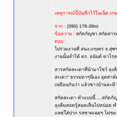
เหตุการณ์นี้บันทึกไว้ในเน็ต เ
จาก :
(090) 178-39xx
ข้อความ :
สกัดกัญชา สกัดสารสม
ตอบ :
ไปร่วมงานที่ สนง.เกษตร จ.สุพร
งานนั้นจำได้ ดร. อนันต์ ดาโ
สารสกัดสะเดาที่นำมาโชว์ ลุงคิม
สะเดา" ธรรมดาๆนี่เอง อุตส่าห์เ
เหมือนกันว่า แล้วชาวบ้านจะมี "เ
สกัดสะเดา ทำแบบนี้ ....สกัดกัญ
ลุงคิมสอดรู้สอดเห็นไปหน่อย ทำ
แหย่ใส่ปาก รสชาดเฉยๆ ไม่ขม ไม