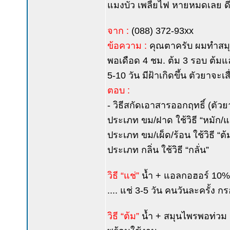
แมงบั่ว เพลี้ยไฟ หายหมดเลย ดีก
จาก :
(088) 372-93xx
ข้อความ :
คุณตาครับ ผมทำสมุน
พอเดือด 4 ชม. ต้ม 3 รอบ ต้มแ
5-10 วัน มีฝ้าเกิดขึ้น ตัวยาจ
ตอบ :
- วิธีสกัดเอาสารออกฤทธิ์ (ตัวย
ประเภท ขม/ฝาด ใช้วิธี “หมัก/แ
ประเภท ขม/เผ็ด/ร้อน ใช้วิธี “ต้
ประเภท กลิ่น ใช้วิธี “กลั่น”
วิธี “แช่”
น้ำ + แอลกอฮอร์ 10%
.... แช่ 3-5 วัน คนวันละครั้ง 
วิธี “ต้ม”
น้ำ + สมุนไพรพอท่วม 