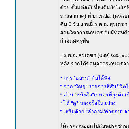
ด้วย ตั้งแต่สมัยที่ลุงคิมยังไ
ทางอากาศ) ที่ บก.นปอ. (หน่ว
คืน 3 วัน งานนี้ ร.ต.อ. สุรเ
สอนวิชาการเกษตร กับมีทัศนศึก
กำจัดศัตรูพืช
- ร.ต.อ. สุรเดชฯ (089) 635-9161
หลัง จากได้ข้อมูลการเกษตรจ
* การ “อบรม” กับได้ฟัง
* จาก “วิทยุ” รายการสีสันชีวิต
* อ่าน “หนังสือ”เกษตรที่ลุงคิมเ
* ได้ “ดู” ของจริงในแปลง
* เสริมด้วย “คำถาม/คำตอบ” จ
ได้ตระเวนออกไปสอนประชาชนทั่