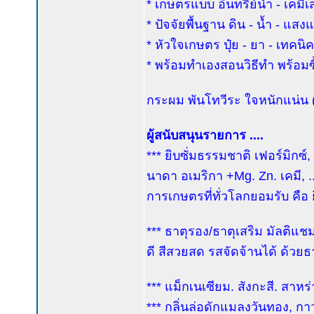
* เกษตรแบบ อินทรีย์นำ - เคมีเ
* ปัจจัยพื้นฐาน ดิน - น้ำ - แส
* หัวใจเกษตร ปุ๋ย - ยา - เทคน
* พร้อมทำเองสอนวิธีทำ พร้อมซื้
กระผม พันโทวีระ ใจหนักแน่น (ค
ผู้สนับสนุนรายการ ....
*** ยิบซั่มธรรมชาติ เฟอร์มิกซ์
นาดา อเมริกา +Mg. Zn. เคมี, ...
การเกษตรที่ทั่วโลกยอมรับ คือ
*** ธาตุรอง/ธาตุเสริม มัลติแ
ดี สีสวยสด รสจัดจ้านได้ ด้วยธา
*** แม็กเนเซียม. สังกะสี. สา
*** กลิ่นล่อดักแมลงวันทอง, กาว