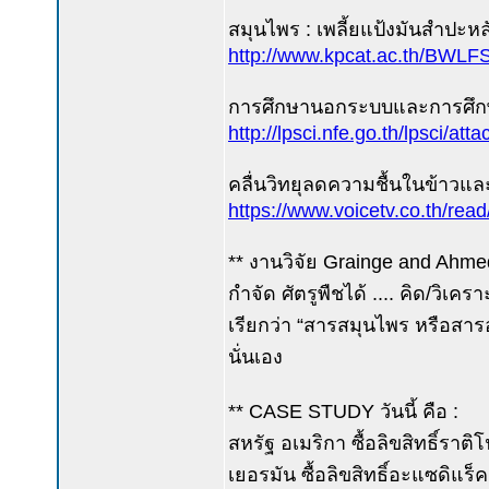
สมุนไพร : เพลี้ยแป้งมันสำปะ
http://www.kpcat.ac.th/BWL
การศึกษานอกระบบและการศึกษาต
http://lpsci.nfe.go.th/lpsci/a
คลื่นวิทยุลดความชื้นในข้าวแ
https://www.voicetv.co.th/rea
** งานวิจัย Grainge and Ahmed
กำจัด ศัตรูพืชได้ .... คิด/วิเครา
เรียกว่า “สารสมุนไพร หรือสารอ
นั่นเอง
** CASE STUDY วันนี้ คือ :
สหรัฐ อเมริกา ซื้อลิขสิทธิ์ร
เยอรมัน ซื้อลิขสิทธิ์อะแซดิแร็ค