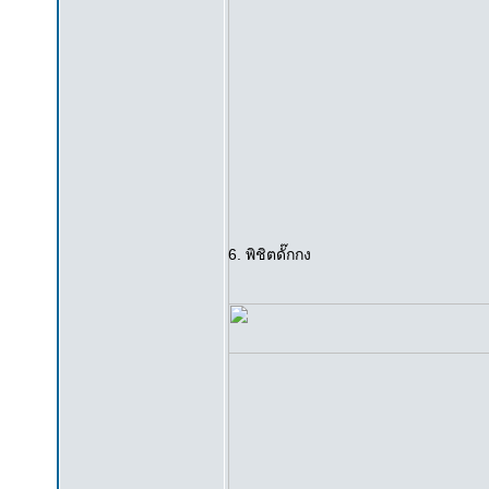
6. พิชิตดั๊กกง