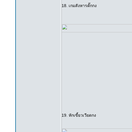
18. เกมสังหารดั๊กกง
19. หักเขี้ยวเวียดกง