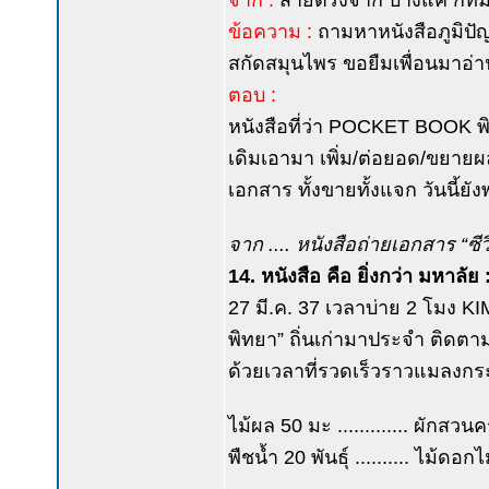
จาก :
สายตรงจาก บางแค กทม
ข้อความ :
ถามหาหนังสือภูมิปั
สกัดสมุนไพร ขอยืมเพื่อนมาอ่า
ตอบ :
หนังสือที่ว่า POCKET BOOK พิมพ์เ
เดิมเอามา เพิ่ม/ต่อยอด/ขยายผล
เอกสาร ทั้งขายทั้งแจก วันนี้ย
จาก .... หนังสือถ่ายเอกสาร “ซีวิด
14. หนังสือ คือ ยิ่งกว่า มหาลัย 
27 มี.ค. 37 เวลาบ่าย 2 โมง KI
พิทยา” ถิ่นเก่ามาประจำ ติดตา
ด้วยเวลาที่รวดเร็วราวแมลงกร
ไม้ผล 50 มะ ............. ผักสวนคร
พืชน้ำ 20 พันธุ์ .......... ไม้ดอ