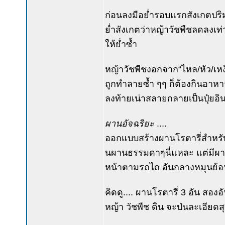
ก่อนลงมือย่ำรอบแรกสังเกตปริม
ย่ำสังเกตว่าหญ้าวัชพืชลดลงเท่
ให้ย่ำซ้ำ
หญ้าวัชพืชงอกจาก“ไหล/หัว/เหง้า
ถูกทำลายซ้ำ ๆๆ ก็ต้องกินอาห
ลงท้ายเน่าสลายกลายเป็นปุ๋ยอิน
ผานอัจฉริยะ
....
ออกแบบสร้างผานโรตารี่สำหรับ
นผานธรรมดาๆนี่แหละ แต่มีผานโ
หน้าตามรถไถ อันกลางหมุนย้อ
คิดดู.... ผานโรตารี่ 3 อัน สองอ
หญ้า วัชพืช ดิน จะป่นละเอียดส