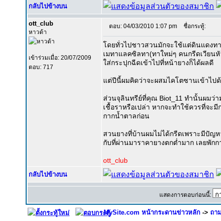
กลับไปข้างบน
ott_club
ตอบ: 04/03/2010 1:07 pm
ชื่อกระทู้:
หาวด้า
โดยทั่วไปชาวสวนมักจะใช้แต่ดินแดงทาหน
เมทาแลคซิลทา(ทาใหม่ๆ คนกรีดเวียนหั
เข้าร่วมเมื่อ: 20/07/2009
ใส่กระปุกฉีดเข้าไปที่หน้ายางก็ได้ผลดี
ตอบ: 717
แต่ปีนี้ผมคิดว่าจะผสมไคโตซานเข้าไปด้
ส่วนจุลินทรีย์ที่คุณ Biot_11 ทำนั้นผม
เชื้อราหรือเปล่า หากจะทำใช้ควรที่จะ
กากน้ำตาลก่อน
สวนยางที่บ้านผมไม่ได้กรีดเพราะมีปัญ
กับที่ผ่านมาราคายางตกต่ำมาก เลยพักการ
ott_club
กลับไปข้างบน
แสดงการตอบก่อนนี้:
MySite.com หน้ากระดานข่าวหลัก
->
ถาม