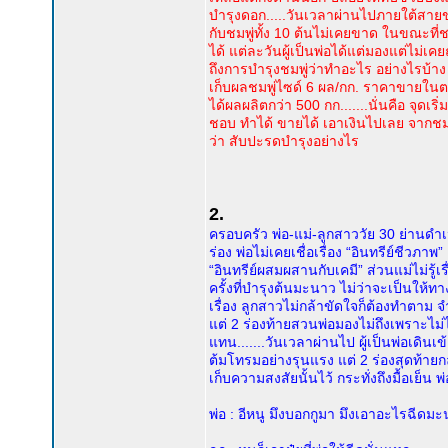
บำรุงดอก.....วันเวลาผ่านไปภายใต้สายขอ
กับชมพู่ทั้ง 10 ต้นไม่เคยขาด ในขณะที่ชม
ได้ แต่ละวันผู้เป็นพ่อได้แต่มองแต่ไม่เคย
ถึงการบำรุงชมพู่ว่าทำอะไร อย่างไรบ้าง จ
เก็บผลชมพู่ไซด์ 6 ผล/กก. ราคาขายในตล
ได้ผลผลิตกว่า 500 กก.......นั่นคือ จุดเริ่ม
ชอบ ทำได้ ขายได้ เอาเงินไปเลย จากชมพู
ว่า สับปะรดบำรุงอย่างไร
2.
ครอบครัว พ่อ-แม่-ลูกสาววัย 30 ย่านด
ร่อง พ่อไม่เคยเชื่อเรื่อง “อินทรีย์ชีวภาพ
“อินทรีย์ผสมผสานกับเคมี” ส่วนแม่ไม่รู้เรื
ครั้งที่บำรุงต้นมะนาว ไม่ว่าจะเป็นให้ทา
เรื่อง ลูกสาวไม่กล้าขัดใจก็ต้องทำตาม 
แต่ 2 ร่องท้ายสวนพ่อมองไม่ถึงเพราะไม่ได
แทน.......วันเวลาผ่านไป ผู้เป็นพ่อเด
ต้มโทรมอย่างรุนแรง แต่ 2 ร่องสุดท้าย
เก็บความสงสัยนั้นไว้ กระทั่งถึงมื้อเย็น พ
พ่อ : อีหนู มึงบอกกูมา มึงเอาอะไรฉีดม