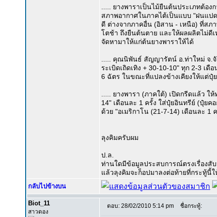
..... ยางพาราเป็นไม้ยืนต้นประเภทต้อ
สภาพอากาศในภาคไต้เป็นแบบ "ฝนแปด - 
ดี ต่างจากภาคอื่น (อิสาน - เหนือ) ที่
โตช้า ถึงยืนต้นตาย และให้ผลผลิตไม่ดีเท่าท
จัดหามาให้แก่ต้นยางพาราให้ได้
..... คุณนิพันธ์ สัญญารัตน์ อ.ท่าใหม่ จ
ระเบิดเถิดเทิง + 30-10-10" ทุก 2-3 เดื
6 ฉัตร ในขณะที่แปลงข้างเคียงให้แต่ปุ๋ย
..... ยางพารา (ภาคใต้) เปิดกรีดแล้ว ให้
14" เดือนละ 1 ครั้ง ใส่ปุ๋ยอินทรีย์ (ปุ๋ยค
ด้วย "อเมริกาโน (21-7-14) เดือนละ 1 ค
ลุงคิมครับผม
ป.ล.
ท่านใดมีข้อมูลประสบการณ์ตรงเรื่องสั
แล้วลุงคิมจะก็อปมาลงต่อท้ายที่กระทู้นี้
กลับไปข้างบน
Biot_11
ตอบ: 28/02/2010 5:14 pm
ชื่อกระทู้:
สาวดอง