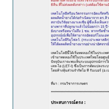
ต้องตามคำแนะนำและใช้ระบบกรีดไม่เหม
ธิลีน.ที่ไม่ส่งผลดังกล่าว (แต่ต้องใช้ตา
เทคโนโลยีหรือนวัตกรรมการอัดแก๊สหรือฮ
ผลผลิตน้ำยางได้ก่อกำเนิดมาจาก ดร.ส
สถาบันวิจัยยางมาเลเซีย ผู้ซึ่งเล็งเห
ยางพาราที่ปลูกมาแล้วไม่น้อยกว่า 15 ปี 
ยังบางหรือหนาไม่ถึง 1 ซม. หากกรีดซ้ำห
อุปกรณ์ณ์เพื่อให้สามารถอัดฮอร์โมนเอทธิ
เทคโนโลยีริมโฟลว์. (กระเปาะพลาสติก)โ
ให้ได้ผลผลิตน้ำยางมากอย่างน่าอัศจรรย์
เทคโนโลยีนี้ได้เริ่มทดลองใช้ในประเท
เข้ามาทดลองใช้ในประเทศไทยโดยศูนย์วิ
ปัจจุบันเราจะพบเห็นระบบอุปกรณ์การให
เลท-ไอ (LET-I) ซึ่งเป็นการดัดแปลง
โดยห้างหุ้นส่วนจำกัดไอ ที รับเบอร์ (อ.
ที่มา : กรมวิชาการเกษตร
***********************************************
ประสบการณ์ตรง :