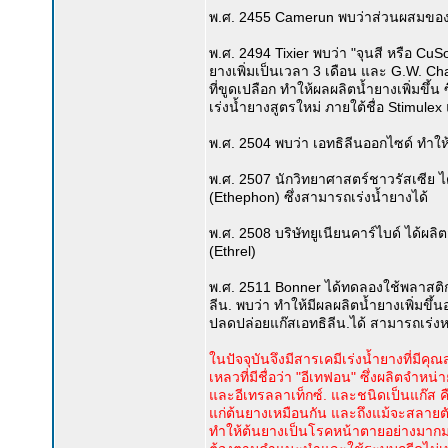
พ.ศ. 2455 Camerun พบว่าส่วนผสมของม
พ.ศ. 2494 Tixier พบว่า "จุนสี หรือ CuSo4
ยางเพิ่มเป็นเวลา 3 เดือน และ G.W. C
ที่ขูดเปลือก ทำให้ผลผลิตน้ำยางเพิ่มขึ้น
เร่งน้ำยางสูตรใหม่ ภายใต้ชื่อ Stimu
พ.ศ. 2504 พบว่า เอทธิลีนออกไซด์ ทำใ
พ.ศ. 2507 นักวิทยาศาสตร์ชาวรัสเซีย ได้
(Ethephon) ซึ่งสามารถเร่งน้ำยางได้
พ.ศ. 2508 บริษัทยูเนียนคาร์ไบด์ ได้ผลิต
(Ethrel)
พ.ศ. 2511 Bonner ได้ทดลองใช้พลาสติก
ลีน. พบว่า ทำให้มีผลผลิตน้ำยางเพิ่มขึ
ปลดปล่อยแก๊สเอทธิลีน.ได้ สามารถเร่งหร
ในปัจจุบันจึงมีสารเคมีเร่งน้ำยางที่มีคุ
เหลวที่มีชื่อว่า "อีเทฟอน" ซึ่งผลิตจำหน
และอีเทรลลาเท็กซ์. และชนิดเป็นแก๊ส คือ 
แก่ต้นยางเหมือนกัน และถึงแม้จะสลายตัว
ทำให้ต้นยางเป็นโรคหน้าตายอย่างมากมาย 