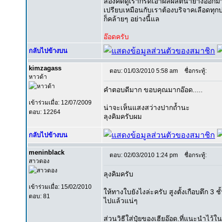
ลองคิดดูเรากรีดเอาผลผลิตน้ำยางออกมาเกื
เปรียบเหมือนกับเราต้องบริจาคเลือดทุกบ
ก็คล้ายๆ อย่างนี้แล
อ๊อดครับ
กลับไปข้างบน
kimzagass
ตอบ: 01/03/2010 5:58 am
ชื่อกระทู้:
หาวด้า
คำตอบดีมาก ขอบคุณมากอ๊อด.....
เข้าร่วมเมื่อ: 12/07/2009
น่าจะเห็นแสงสว่างปากถ้ำนะ
ตอบ: 12264
ลุงคิมครับผม
กลับไปข้างบน
meninblack
ตอบ: 02/03/2010 1:24 pm
ชื่อกระทู้:
สาวดอง
ลุงคิมครับ
เข้าร่วมเมื่อ: 15/02/2010
ให้ทางใบยังไงล่ะครับ สูงตั้งเกือบตึก 3 ช
ตอบ: 81
ไปแล้วแน่ๆ
ส่วนวิธีใส่ปุ๋ยของเฮียอ๊อด.ที่แนะนำไว