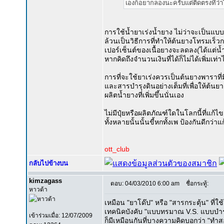
เองก็อยากลองนะครับแต่ติดตรงที่ว่า
การใช้น้ำยาเร่งน้ำยาง ไม่ว่าจะเป็นแ
ล้วนเป็นวิธีการที่ทำให้ต้นยางโทรมเร็
เปอร์เซ็นต์ของเนื้อยางจะลดลง(ได้แต่น้ำ
หากคิดถึงจำนวนเงินที่ได้ก็ไม่ได้เพิ่มเท่า
การที่จะใช้ยาเร่งควรเป็นต้นยางพาราที
และสารบำรุงดินอย่างเต็มที่เพื่อให้ต้น
ผลิตน้ำยางที่เพิ่มขึ้นนั่นเอง
ไม่มีปุ๋ยหรือผลิตภัณฑ์ใดในโลกนี้ที่แก้
ทั้งหลายนั้นนั้นขี้หกทั้งเพ ป้องกันดีกว่
ott_club
กลับไปข้างบน
kimzagass
ตอบ: 04/03/2010 6:00 am
ชื่อกระทู้:
หาวด้า
เหมือน "ยาโด๊ป" หรือ "สารกระตุ้น" ที่
เทคนิคบังคับ "แบบทรมาณ V.S. แบบบำรุ
เข้าร่วมเมื่อ: 12/07/2009
ก็มีเหมือนกันที่บางความคิดบอกว่า "ท