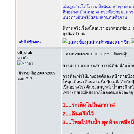
เมื่อลูกสาวได้โอกาสจึงหันมาบำรุงมะนา
คิมอย่างสม่ำเสมอ จนกระทั่งขายมะนาวรุ่น
แนวทางอินทรีย์ผสมผสานกับชีวภาพ
นิทานจริงเรื่องนี้สอนว่า อย่าสอนพ่อแม่
ลุงคิมครับผม
กลับไปข้างบน
ott_club
ตอบ: 28/02/2010 10:38 pm
ชื่อกระทู้:
หาวด้า
ยางพารา จากประสบการณ์ที่พอมีอันน้อ
เข้าร่วมเมื่อ: 20/07/2009
การที่จะทำให้ยางออกดีและหน้าตายน้อยอยู่
ตอบ: 717
ให้ทุกเดือน เดือนละครั้ง ปุ๋ยเคมีสลับกั
เป็นอย่างไร) ต้นจะสมบูรณ์ น้ำยางดี 
เพราะปุ๋ยเคมีหลังจากใส่ลงดินแล้วจะอยู
1....ระเหิดไปในอากาศ
2....ดินตรึงไว้
3....ไหลไปกับน้ำ สุดท้ายเหลือน