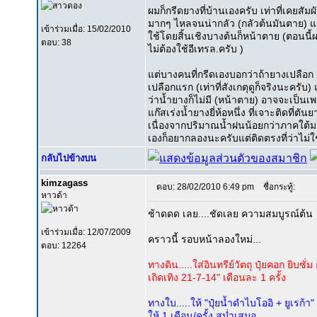
ผมก็กรีดยางที่บ้านเองครับ เท่าที่เคยสั
มากๆ ไหลจนน่ากลัว (กลัวต้นมันตาย) แต่
เข้าร่วมเมื่อ: 15/02/2010
ใช้โดยสิ้นเชิงบางต้นก็หน้าตาย (ตอนนี
ตอบ: 38
ไม่ต้องใช้อีเทรล.ครับ )
แต่บางคนที่กรีดเองบอกว่าถ้ายางเปลือก 
เปลือกแรก (เท่าที่สังเกตุดูก็จริงนะครั
ว่าน้ำยางก็ไม่มี (หน้าตาย) อาจจะเป็นเพ
แก๊สเร่งน้ำยางยี่ห้อหนึ่ง ที่เจาะติดที
เนื่องจากปริมาณน้ำฝนน้อยกว่าภาคใต้มา
เองก็อยากลองนะครับแต่ติดตรงที่ว่าไม่ใ
กลับไปข้างบน
kimzagass
ตอบ: 28/02/2010 6:49 pm
ชื่อกระทู้:
หาวด้า
ช้าดดด เลย....ชัดเลย ความสมบูรณ์ต้น
เข้าร่วมเมื่อ: 12/07/2009
คราวนี้ รอบหน้าลองใหม่...
ตอบ: 12264
ทางดิน.....ใส่อินทรีย์วัตถุ ปุ๋ยคอก ยิบซั่
เถิดเทิง 21-7-14" เดือนละ 1 ครั้ง
ทางใบ.....ให้ "ปุ๋ยน้ำดำไบโออิ + ยูเรก้า
ให้ 1 เดือน/ครั้ง สม่ำเสมอ