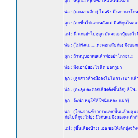
ลูก : หนูก็เอาปุ๋ยที่พ่อให้ฉีดนั่นแหละ
พ่อ : (ตะคอกเสียง) ไม่จริง มึงอย่ามาโก
ลูก : (ลุกขึ้นไปแอบหลังแม่ มือที่กุมไหล่แม่
แม่ : นี่ แกอย่าไปดุลูก มันจะเอาปุ๋ยอะไ
พ่อ : (ไม่ฟังแม่.....ตะคอกเสียต่อ) มึงบอ
ลูก : ถ้าหนูบอกพ่อแล้วพ่ออย่าโกรธนะ
พ่อ : มึงเอาปุ๋ยอะไรฉีด บอกกูมา
ลูก : (ลูกสาวล้วงมือลงไปในกระเป๋า แล้
พ่อ : (ตะลุง ตะคอกเสียงดังขึ้นอีก) ลิโพ.
ลูก : จ้ะพ่อ หนูใช้ลิโพนี่แหละ แม่ก็รู้
พ่อ : (โยนจานข้าวกระแทกพื้นแล้วผลุนผ
ต่อไปนี้กูจะไม่ยุ่ง มึงกับแม่มึงสองคนทำก
แม่ : (ขึ้นเสียงบ้าง) เออ ขอให้เลิกยุ่งจริง