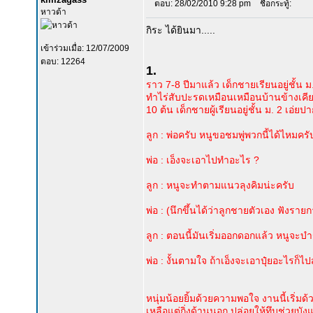
ตอบ: 28/02/2010 9:28 pm
ชื่อกระทู้:
หาวด้า
กิระ ได้ยินมา.....
เข้าร่วมเมื่อ: 12/07/2009
ตอบ: 12264
1.
ราว 7-8 ปีมาแล้ว เด็กชายเรียนอยู่ชั้น ม
ทำไร่สับปะรดเหมือนเหมือนบ้านข้างเคียง
10 ต้น เด็กชายผู้เรียนอยู่ชั้น ม. 2 เอ่ย
ลูก : พ่อครับ หนูขอชมพู่พวกนี้ได้ไหมครั
พ่อ : เอ็งจะเอาไปทำอะไร ?
ลูก : หนูจะทำตามแนวลุงคิมน่ะครับ
พ่อ : (นึกขึ้นได้ว่าลูกชายตัวเอง ฟังรายก
ลูก : ตอนนี้มันเริ่มออกดอกแล้ว หนูจะบำ
พ่อ : งั้นตามใจ ถ้าเอ็งจะเอาปุ๋ยอะไรก็
หนุ่มน้อยยิ้มด้วยความพอใจ งานนี้เริ่ม
เหลือแต่กิ่งด้านนอก ปล่อยให้ทึบช่วยบั