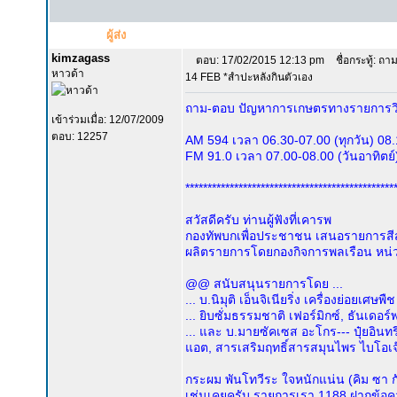
ผู้ส่ง
kimzagass
ตอบ: 17/02/2015 12:13 pm
ชื่อกระทู้: ถ
หาวด้า
14 FEB *สำปะหลังกินตัวเอง
ถาม-ตอบ ปัญหาการเกษตรทางรายการวิ
เข้าร่วมเมื่อ: 12/07/2009
ตอบ: 12257
AM 594 เวลา 06.30-07.00 (ทุกวัน) 08.1
FM 91.0 เวลา 07.00-08.00 (วันอาทิตย์
***********************************************
สวัสดีครับ ท่านผู้ฟังที่เคารพ
กองทัพบกเพื่อประชาชน เสนอรายการสีสั
ผลิตรายการโดยกองกิจการพลเรือน หน่
@@ สนับสนุนรายการโดย ...
... บ.นิมุติ เอ็นจิเนียริ่ง เครื่องย่อยเศษ
... ยิบซั่มธรรมชาติ เฟอร์มิกซ์, ธันเดอ
... และ บ.มายซัคเซส อะโกร--- ปุ๋ยอิน
แอต, สารเสริมฤทธิ์สารสมุนไพร ไบโอเจ๊ต
กระผม พันโทวีระ ใจหนักแน่น (คิม ซา กั
เช่นเคยครับ รายการเรา 1188 ฝากข้อค