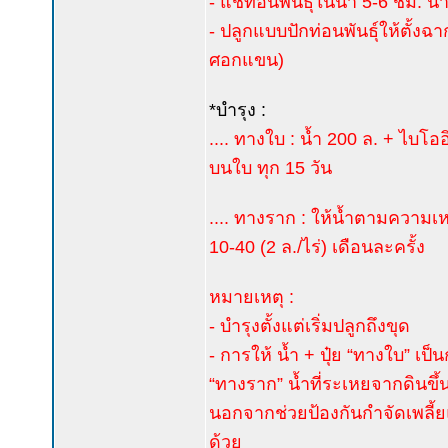
- แช่ท่อนพันธุ์ในน้ำ 5-6 ชม. น
- ปลูกแบบปักท่อนพันธุ์ให้ตั้ง
ศอกแขน)
*บำรุง :
.... ทางใบ : น้ำ 200 ล. + ไบโอ
บนใบ ทุก 15 วัน
.... ทางราก : ให้น้ำตามความเ
10-40 (2 ล./ไร่) เดือนละครั้ง
หมายเหตุ :
- บำรุงตั้งแต่เริ่มปลูกถึงขุด
- การให้ น้ำ + ปุ๋ย “ทางใบ” เป
“ทางราก” น้ำที่ระเหยจากดินขึ
นอกจากช่วยป้องกันกำจัดเพลี้ย
ด้วย