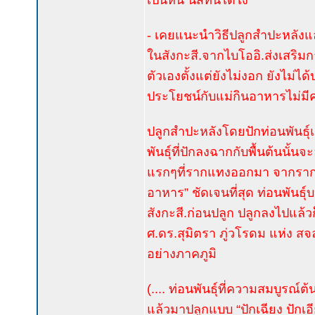
เป็นหนี้ นึ่สิทนได้ไง
- เคยแนะนำวิธีปลูกสำปะหลังแล้
ในสังกะสี.จากไบโออิ.ส่งเสริ
ตัวเองตั้งแต่ยังไม่งอก ยังไม่ไ
ประโยชน์กับแม่กินอาหารไม่มีค
ปลูกสำปะหลังโดยปักท่อนพันธุ์แบ
พันธุ์ที่ปักลงฉากกับพื้นต้นนั
แรกๆที่รากแทงออกมา จากรากเล
อาหาร” ชัดเจนที่สุด ท่อนพันธุ์บ
สังกะสี.ก่อนปลูก ปลูกลงไปแล้วก็
ศ.ดร.สุมิตรา ภู่วโรดม แห่ง ส
อย่างภาคภูมิ
(.... ท่อนพันธุ์ที่ความสมบูรณ์ต้
แล้วมาปลูกแบบ “ปักเฉียง ปักเอีย