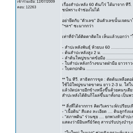
เข้าร่วมเมื่อ: 12/07/2009
เรื่องสำปะหลัง 60 ตัน/ไร่ ได้มาจาก ทีวี.
ตอบ: 12263
ชน์พราะจำช่องไม่ได้
อย่ายึดกับ "ตัวเลข" อันตัวเลขนั้นเจตน
"ฯลฯ" ซะมากกว่า
เท่าที่จำได้ติดตาติดใจ เห็นแล้วบอกว่า "ใช
- สำปะหลังพันธุ์ ห้วยบง 60 .................
- ต้นสำปะหลังสูง 2 ม. .......................
- ลำต้นใหญ่ขนาดข้อมือ ......................
- ใบสำปะหลังกว้างขนาดฝ่ามือ ยาวราวคร
- ใบดกปกดิน ....................................
** ใน ทีวี. สาธิตการขุด : ตัดต้นเหลือ
ใช้ไม้ใหญ่ขนาดขาคน ยาว 2-3 ม. ใส่ใน
แล้วงัดปลายอีกข้างหนึ่งขึ้นด้วยคนๆเดี
สำปะหลังไต้ดินก็โผล่ขึ้นมาทั้งกอ เป็น
** สิ่งที่ได้จากการ คิด/วิเคราะห์/เปรียบเ
- "เนื้อดิน" สีแดง ละเอียด .... ดินลูกรั
- "สภาพดิน" ร่วนซุย .... ยกพวงหัวสำปะ
แสดงว่ามีอินทรีย์วัตถุ สารปรับปรุงบำรุงด
- "ใบใหญ่-ใบมาก" ช่วยสังเคราะห์แสง 