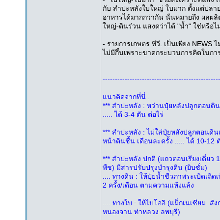
กับ สำปะหลังใบใหญ่ ใบมาก ตั้งแต่ปลา
อาหารได้มากกว่ากัน นั่นหมายถึง ผลผลิต
ใหญ่-ดินร่วน แสงดว่าได้ "น้ำ" ใช่หรือไม
- รายการเกษตร ทีวี. เป็นเพียง NEWS ไ
ไม่มีกึ๋นเพราะขาดกระบวนการคิดในการทำง
-----------------------------------------------
แนวคิดจากที่นี่ :
*** สำปะหลัง : หว่านปุ๋ยหลังปลูกตอนดินแห้
..... ได้ 3-4 ตัน ต่อไร่
*** สำปะหลัง : ไม่ใส่ปุ๋ยหลังปลูกตอนดิน
หน้าดินชื้น เดือนละครั้ง ..... ได้ 10-12 ต
*** สำปะหลัง ปกติ (แถวตอนเรียงเดี่ยว 1 
พืช) มีสารปรับปรุงบำรุงดิน (ยิบซั่ม)
.... ทางดิน : ให้ปุ๋ยน้ำชีวภาพระเบิดเถิดเท
2 ครั้ง/เดือน ตามความแห้งแล้ง
.... ทางใบ : ให้ไบโออิ (แม็กเนเซียม. สังก
หนองจาน ท่าหลวง ลพบุรี)